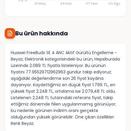
31 May
24 Haz
07 Tem
03 Ağu
Bu ürün hakkında
Huawei FreeBuds SE 4 ANC Aktif Gürültü Engelleme -
Beyaz, Elektronik kategorisindeki bu ürün, Hepsiburada
üzerinde 2.089 TL fiyatla listeleniyor. Bu ürünün
fiyatını 77.95529712962963 gündür takip ediyoruz;
aşağıdaki değerlendirme son 26 fiyat kaydına
dayanıyor. Kaydettiğimiz en düşük fiyat 1.799 TL, en
yüksek fiyat 2.248 TL, ortalama ise 2.079,48 TL oldu.
Listelenen 2.248 TL tutarındaki referans fiyat, takip
ettiğimiz dönemde fiilen uygulanmamış görünüyor;
bu nedenle görünen indirim oranı gerçekte
olduğundan yüksek görünebilir. Öne çıkan özellikler:
Renk Beyaz.