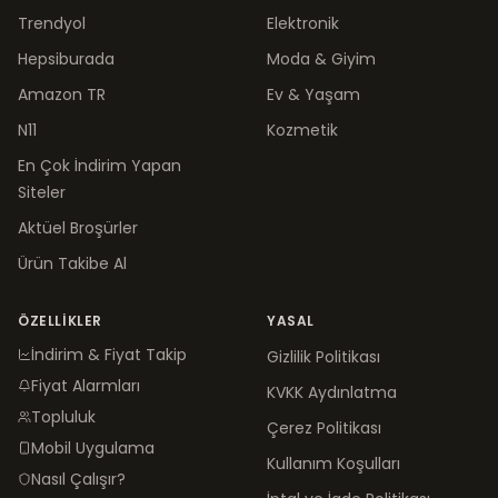
Trendyol
Elektronik
Hepsiburada
Moda & Giyim
Amazon TR
Ev & Yaşam
N11
Kozmetik
En Çok İndirim Yapan
Siteler
Aktüel Broşürler
Ürün Takibe Al
ÖZELLIKLER
YASAL
İndirim & Fiyat Takip
Gizlilik Politikası
Fiyat Alarmları
KVKK Aydınlatma
Topluluk
Çerez Politikası
Mobil Uygulama
Kullanım Koşulları
Nasıl Çalışır?