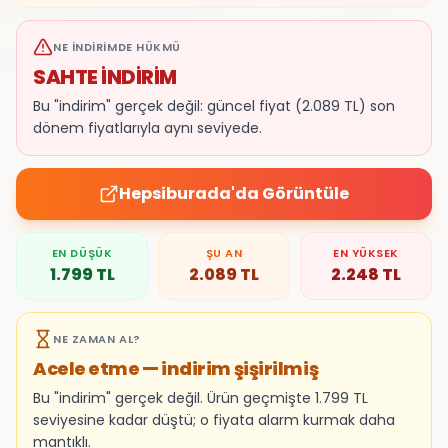
NE İNDIRIMDE HÜKMÜ
SAHTE İNDİRİM
Bu "indirim" gerçek değil: güncel fiyat (2.089 TL) son
dönem fiyatlarıyla aynı seviyede.
Hepsiburada
'da Görüntüle
EN DÜŞÜK
ŞU AN
EN YÜKSEK
1.799
TL
2.089
TL
2.248
TL
NE ZAMAN AL?
Acele etme — indirim şişirilmiş
Bu "indirim" gerçek değil. Ürün geçmişte 1.799 TL
seviyesine kadar düştü; o fiyata alarm kurmak daha
mantıklı.