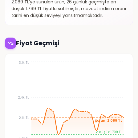
2.089 TL'ye sunulan ürün, 26 günlük geçmişte en
düşük 1.799 TL fiyatla satılmıştır; mevcut indirim oranı
tarihi en düşük seviyeyi yansıtmamaktadır.
Fiyat Geçmişi
3,1k TL
2,4k TL
2,1k TL
Şu an: 2.089 TL
En düşük: 1.799 TL
1,7k TL