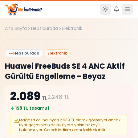
Ana içeriğe atla
Ana Sayfa
Hepsiburada
Elektronik
Şüpheli
%
29
Hepsiburada
Elektronik
Huawei FreeBuds SE 4 ANC Aktif
Gürültü Engelleme - Beyaz
2.089
2.248
TL
TL
159
TL tasarruf
Mağaza orijinal fiyatı
2.939
TL olarak gösteriyor ancak
fiyat geçmişimizde bu fiyata yakın bir kayıt
bulunmuyor. Gerçek indirim oranı farklı olabilir.