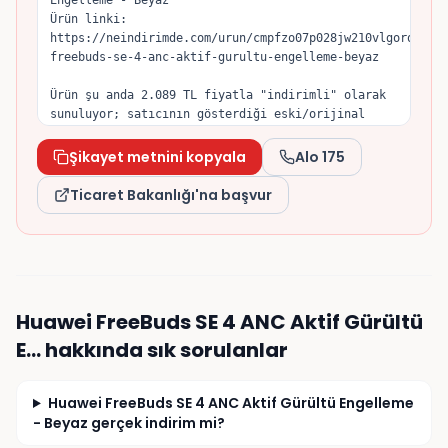
Engelleme - Beyaz

Ürün linki: 
https://neindirimde.com/urun/cmpfzo07p028jw210vlgorqvf/h
freebuds-se-4-anc-aktif-gurultu-engelleme-beyaz

Ürün şu anda 2.089 TL fiyatla "indirimli" olarak 
sunuluyor; satıcının gösterdiği eski/orijinal 
fiyat 2.248 TL. Tuttuğum fiyat geçmişine göre 
ürün son dönemde 1.799 TL seviyesine kadar 
Şikayet metnini kopyala
Alo 175
düşmüştü, dolayısıyla indirim öncesi referans 
fiyatın yapay olarak yükseltildiğini düşünüyorum.

Ticaret Bakanlığı'na başvur
6502 sayılı Tüketicinin Korunması Hakkında Kanun 
ve İndirimli Satışlara İlişkin Yönetmelik gereği, 
indirim öncesi referans fiyat önceki 30 gün 
içinde uygulanan en düşük fiyat olmalıdır. 
Konunun incelenmesini ve gereğinin yapılmasını 
Huawei FreeBuds SE 4 ANC Aktif Gürültü
talep ederim.
E…
hakkında sık sorulanlar
Huawei FreeBuds SE 4 ANC Aktif Gürültü Engelleme
- Beyaz gerçek indirim mi?