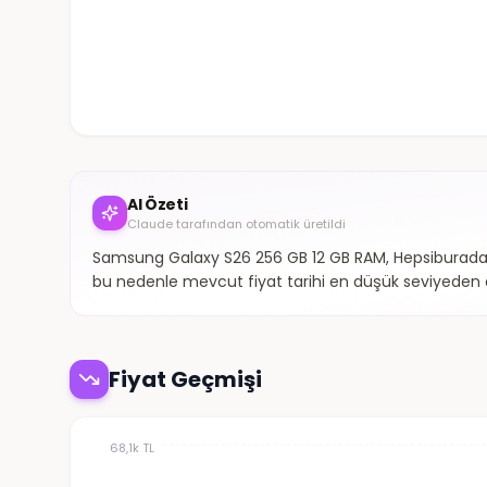
AI Özeti
Claude tarafından otomatik üretildi
Samsung Galaxy S26 256 GB 12 GB RAM, Hepsiburada'd
bu nedenle mevcut fiyat tarihi en düşük seviyeden d
Fiyat Geçmişi
68,1k TL