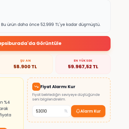
k. Bu ürün daha önce 52.999 TL'ye kadar düşmüştü.
epsiburada
'da Görüntüle
ŞU AN
EN YÜKSEK
58.900
TL
59.967,52
TL
Fiyat Alarmı Kur
Fiyat belirlediğin seviyeye düştüğünde
seni bilgilendirelim.
ın %4
larak
Alarm Kur
TL
fiyata