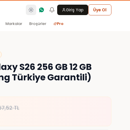
Giriş Yap
Üye Ol
Markalar
Broşürler
Pro
xy S26 256 GB 12 GB
 Türkiye Garantili)
67,52
TL