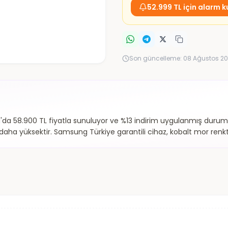
52.999 TL için alarm k
Son güncelleme:
08 Ağustos 20
a 58.900 TL fiyatla sunuluyor ve %13 indirim uygulanmış durumd
aha yüksektir. Samsung Türkiye garantili cihaz, kobalt mor renkt