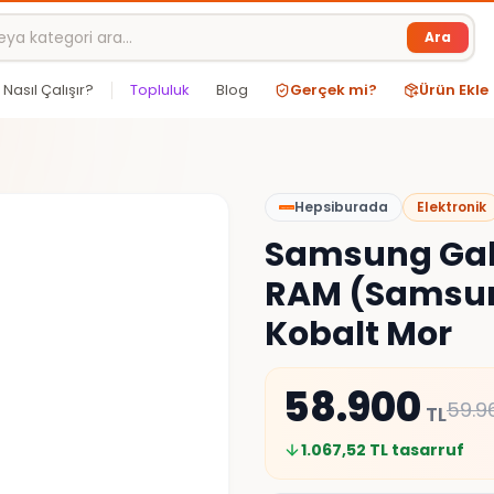
Ara
Nasıl Çalışır?
Topluluk
Blog
Gerçek mi?
Ürün Ekle
Hepsiburada
Elektronik
Samsung Gala
RAM (Samsung
Kobalt Mor
58.900
59.9
TL
1.067,52
TL tasarruf