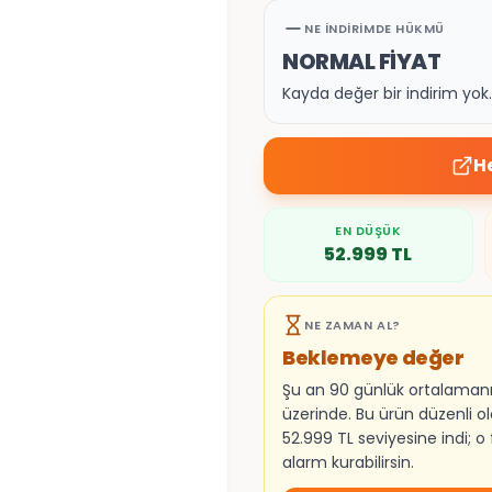
NE İNDIRIMDE HÜKMÜ
NORMAL FİYAT
Kayda değer bir indirim yo
H
EN DÜŞÜK
52.999
TL
NE ZAMAN AL?
Beklemeye değer
Şu an 90 günlük ortalaman
üzerinde. Bu ürün düzenli o
52.999 TL seviyesine indi; o 
alarm kurabilirsin.