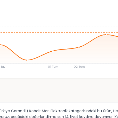
 Haz
01 Tem
02 Tem
 Garantili) Kobalt Mor, Elektronik kategorisindeki bu ürün, Heps
oruz; aşağıdaki değerlendirme son 14 fiyat kaydına dayanıyor. Ka