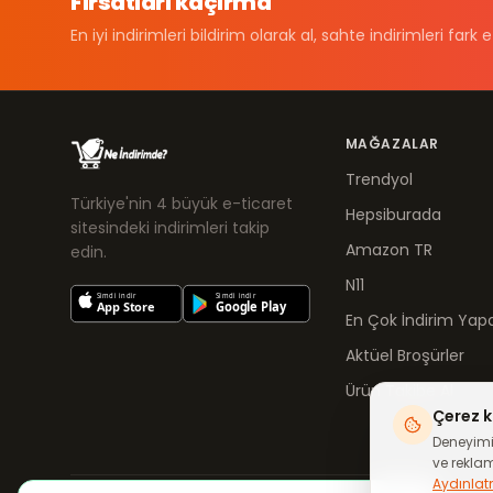
Fırsatları kaçırma
En iyi indirimleri bildirim olarak al, sahte indirimleri fark e
MAĞAZALAR
Trendyol
Türkiye'nin 4 büyük e-ticaret
Hepsiburada
sitesindeki indirimleri takip
Amazon TR
edin.
N11
En Çok İndirim Yapa
Aktüel Broşürler
Ürün Takibe Al
Çerez k
Deneyimin
ve reklam 
Aydınlat