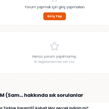
Yorum yapmak için giriş yapmalısın
Giriş Yap
Henüz yorum yapılmamış.
İlk değerlendirmeyi sen yaz.
RAM (Sam…
hakkında sık sorulanlar
Türkiye Garantili) Kobalt Mor gerçek indirim mi?