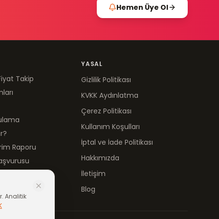
Hemen Üye Ol
YASAL
Fiyat Takip
Gizlilik Politikası
mları
KVKK Aydınlatma
Çerez Politikası
gulama
Kullanım Koşulları
ır?
İptal ve İade Politikası
irim Raporu
Hakkımızda
aşvurusu
İletişim
Blog
. Analitik
K