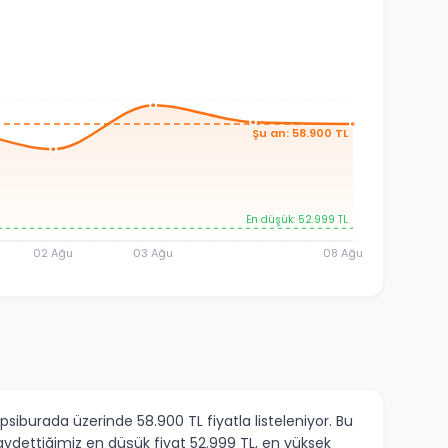
Şu an: 58.900 TL
En düşük: 52.999 TL
02 Ağu
03 Ağu
08 Ağu
iburada üzerinde 58.900 TL fiyatla listeleniyor. Bu
ydettiğimiz en düşük fiyat 52.999 TL, en yüksek