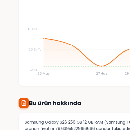
60,3k TL
56,3k TL
52,3k TL
20 May
27 Haz
29
Bu ürün hakkında
Samsung Galaxy S26 256 GB 12 GB RAM (Samsung Türkiye
ürünün fiyatını 79.63955229166666 gündür takip ediy