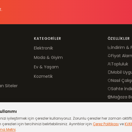
t.
KATEGORILER
ÖZELLIKLER
İndirim & 
Elektronik
Fiyat Alar
Moda & Giyim
Topluluk
Ev & Yaşam
Mobil Uy
Kozmetik
Nasıl Çalış
n Siteler
Sahte İnd
Mağaza B
ullanımı
izi iyileştirmek için çerezler kullanıyoruz. Zorunlu çerezler her zaman aktiftir
çerezleri için tercihinizi belirtebilirsiniz. Ayrıntılar için
Çerez Politikası
ve
KVK
ma Metni
.