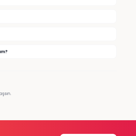
rım?
aşsın.