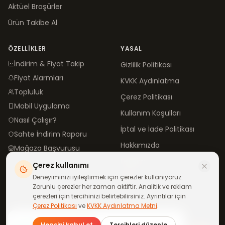
Aktüel Broşürler
Ürün Takibe Al
ÖZELLIKLER
YASAL
İndirim & Fiyat Takip
Gizlilik Politikası
Fiyat Alarmları
KVKK Aydınlatma
Topluluk
Çerez Politikası
Mobil Uygulama
Kullanım Koşulları
Nasıl Çalışır?
İptal ve İade Politikası
Sahte İndirim Raporu
Hakkımızda
Mağaza Başvurusu
İletişim
Çerez kullanımı
Blog
Deneyiminizi iyileştirmek için çerezler kullanıyoruz.
Zorunlu çerezler her zaman aktiftir. Analitik ve reklam
çerezleri için tercihinizi belirtebilirsiniz. Ayrıntılar için
Çerez Politikası
ve
KVKK Aydınlatma Metni
.
©
2026
neindirimde.com
·
Türkiye'de
ile yapıldı
Günün fırsatları
Hepsini kabul et
Tercihleri düzenle