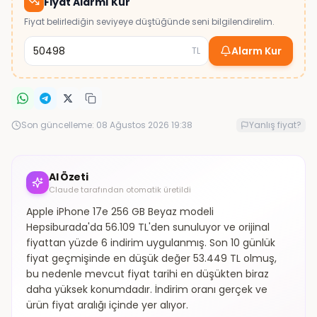
Fiyat Alarmı Kur
Fiyat belirlediğin seviyeye düştüğünde seni bilgilendirelim.
Alarm Kur
TL
Son güncelleme:
08 Ağustos 2026 19:38
Yanlış fiyat?
AI Özeti
Claude tarafından otomatik üretildi
Apple iPhone 17e 256 GB Beyaz modeli
Hepsiburada'da 56.109 TL'den sunuluyor ve orijinal
fiyattan yüzde 6 indirim uygulanmış. Son 10 günlük
fiyat geçmişinde en düşük değer 53.449 TL olmuş,
bu nedenle mevcut fiyat tarihi en düşükten biraz
daha yüksek konumdadır. İndirim oranı gerçek ve
ürün fiyat aralığı içinde yer alıyor.