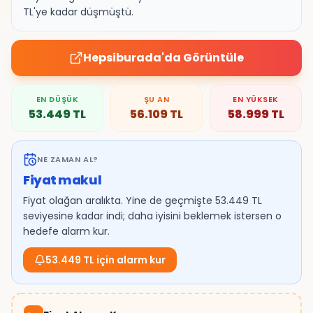
TL'ye kadar düşmüştü.
Hepsiburada
'da Görüntüle
EN DÜŞÜK
ŞU AN
EN YÜKSEK
53.449
TL
56.109
TL
58.999
TL
NE ZAMAN AL?
Fiyat makul
Fiyat olağan aralıkta. Yine de geçmişte 53.449 TL
seviyesine kadar indi; daha iyisini beklemek istersen o
hedefe alarm kur.
53.449 TL için alarm kur