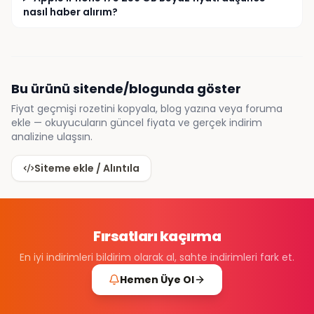
nasıl haber alırım?
Bu ürünü sitende/blogunda göster
Fiyat geçmişi rozetini kopyala, blog yazına veya foruma
ekle — okuyucuların güncel fiyata ve gerçek indirim
analizine ulaşsın.
Siteme ekle / Alıntıla
Fırsatları kaçırma
En iyi indirimleri bildirim olarak al, sahte indirimleri fark et.
Hemen Üye Ol