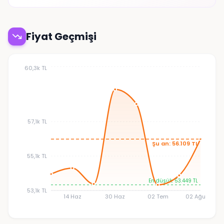
Fiyat Geçmişi
60,3k TL
57,1k TL
Şu an: 56.109 TL
55,1k TL
En düşük: 53.449 TL
53,1k TL
14 Haz
30 Haz
02 Tem
02 Ağu