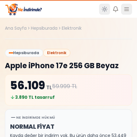
Ana içeriğe atla
Ana Sayfa
Hepsiburada
Elektronik
%
6
Hepsiburada
Elektronik
Apple iPhone 17e 256 GB Beyaz
56.109
59.999
TL
TL
3.890
TL tasarruf
NE İNDIRIMDE HÜKMÜ
NORMAL FİYAT
Kayda değer bir indirim yok. Bu ürün daha önce 53.449