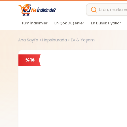
Ana içeriğe atla
Tüm İndirimler
En Çok Düşenler
En Düşük Fiyatlar
Ana Sayfa
Hepsiburada
Ev & Yaşam
%
16