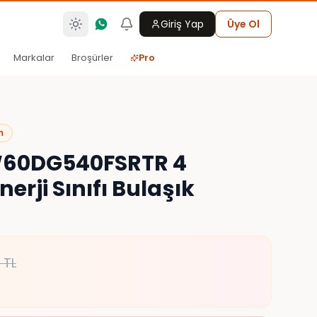
Giriş Yap
Üye Ol
Markalar
Broşürler
Pro
m
60DG540FSRTR 4
erji Sınıfı Bulaşık
TL