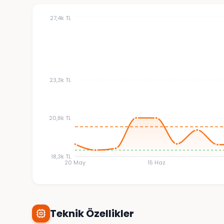
27,4k TL
23,3k TL
20,8k TL
18,3k TL
20 May
15 Haz
Teknik Özellikler