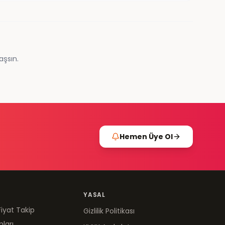
aşsın.
Hemen Üye Ol
YASAL
Fiyat Takip
Gizlilik Politikası
mları