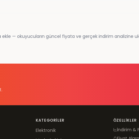
 ekle — okuyucuların güncel fiyata ve gerçek indirim analizine ul
t.
KATEGORILER
ÖZELLIKLER
İndirim & 
Elektronik
Fiyat Alar