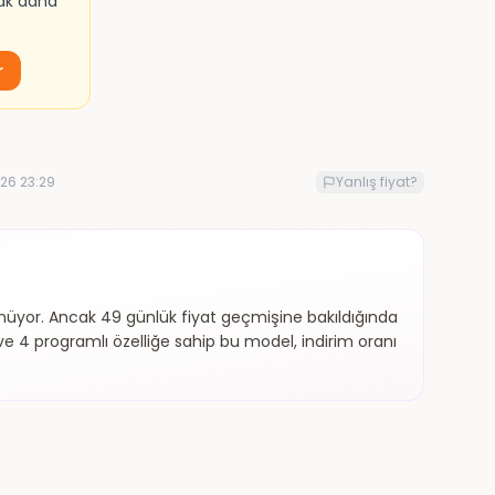
mak daha
r
26 23:29
Yanlış fiyat?
yor. Ancak 49 günlük fiyat geçmişine bakıldığında
ı ve 4 programlı özelliğe sahip bu model, indirim oranı