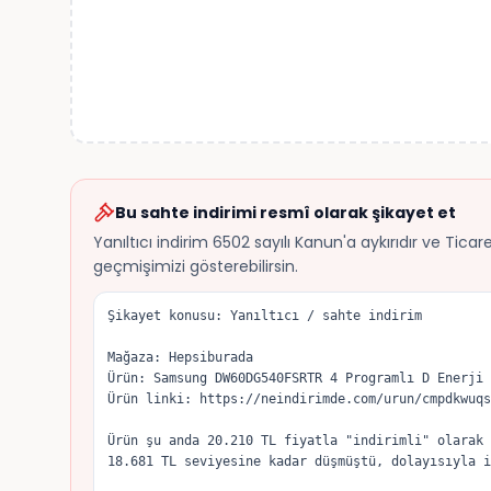
Bu sahte indirimi resmî olarak şikayet et
Yanıltıcı indirim 6502 sayılı Kanun'a aykırıdır ve Tica
geçmişimizi gösterebilirsin.
Şikayet konusu: Yanıltıcı / sahte indirim

Mağaza: Hepsiburada

Ürün: Samsung DW60DG540FSRTR 4 Programlı D Enerji 
Ürün linki: https://neindirimde.com/urun/cmpdkwuqs
Ürün şu anda 20.210 TL fiyatla "indirimli" olarak 
18.681 TL seviyesine kadar düşmüştü, dolayısıyla i