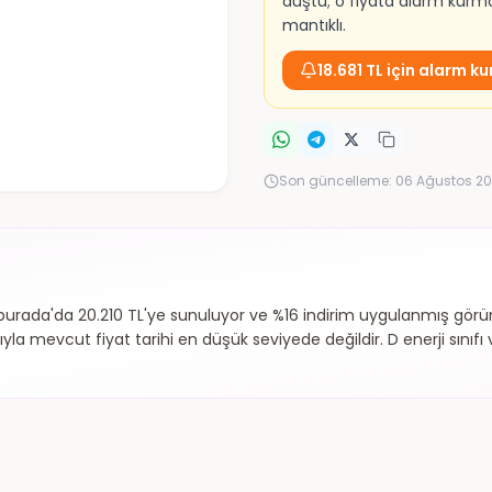
düştü; o fiyata alarm kur
mantıklı.
18.681 TL için alarm ku
Son güncelleme:
06 Ağustos 20
da'da 20.210 TL'ye sunuluyor ve %16 indirim uygulanmış görünü
ıyla mevcut fiyat tarihi en düşük seviyede değildir. D enerji sınıf