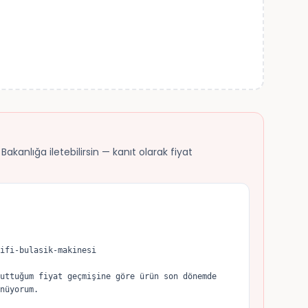
akanlığa iletebilirsin — kanıt olarak fiyat
ifi-bulasik-makinesi

uttuğum fiyat geçmişine göre ürün son dönemde 
nüyorum.
