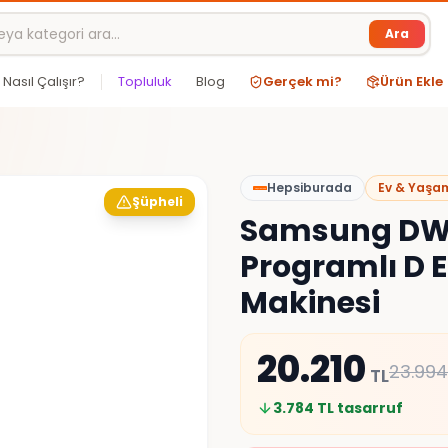
Ara
Nasıl Çalışır?
Topluluk
Blog
Gerçek mi?
Ürün Ekle
Hepsiburada
Ev & Yaşa
Şüpheli
Samsung DW
Programlı D En
Makinesi
20.210
23.994
TL
3.784
TL tasarruf