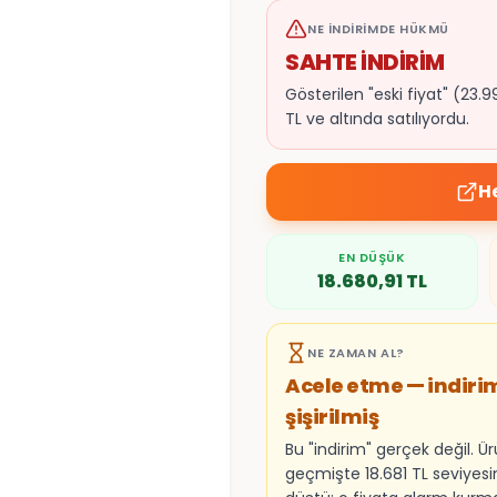
NE İNDIRIMDE HÜKMÜ
SAHTE İNDİRİM
Gösterilen "eski fiyat" (2
TL ve altında satılıyordu.
H
EN DÜŞÜK
18.680,91
TL
NE ZAMAN AL?
Acele etme — indiri
şişirilmiş
Bu "indirim" gerçek değil. Ü
geçmişte 18.681 TL seviyes