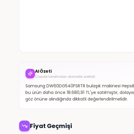
AI Özeti
Claude tarafından otomatik üretildi
Samsung DW60DG540FSRTR bulaşık makinesi Hepsibura
bu ürün daha önce 18.680,91 TL'ye satılmıştır, dolayıs
göz önüne alındığında dikkatli değerlendirilmelidir.
Fiyat Geçmişi