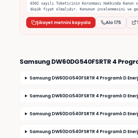
6502 sayılı Tüketicinin Korunması Hakkında Kanun v
düşük fiyat olmalıdır. Konunun incelenmesini ve ge
Şikayet metnini kopyala
Alo 175
Samsung DW60DG540FSRTR 4 Progra
Samsung DW60DG540FSRTR 4 Programlı D Enerji Sı
Samsung DW60DG540FSRTR 4 Programlı D Enerji Sı
Samsung DW60DG540FSRTR 4 Programlı D Enerji Sı
Samsung DW60DG540FSRTR 4 Programlı D Enerji Sı