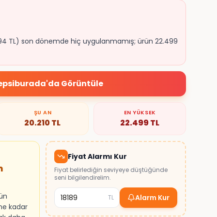
3.994 TL) son dönemde hiç uygulanmamış; ürün 22.499
epsiburada
'da Görüntüle
ŞU AN
EN YÜKSEK
20.210
TL
22.499
TL
Fiyat Alarmı Kur
m
Fiyat belirlediğin seviyeye düştüğünde
seni bilgilendirelim.
rün
Alarm Kur
TL
ine kadar