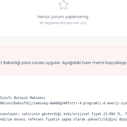
Henüz yorum yapılmamış.
İlk değerlendirmeyi sen yaz.
ret Bakanlığı para cezası uygular. Aşağıdaki hazır metni kopyalayıp B
Sınıfı Bulaşık Makinesi

061sns16ebvxfd1j/samsung-dw60dg540fsrtr-4-programli-d-enerji-sin
sunuluyor; satıcının gösterdiği eski/orijinal fiyat 23.994 TL. T
ndirim öncesi referans fiyatın yapay olarak yükseltildiğini düşü