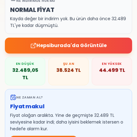
NE İNDIRIMDE HÜKMÜ
NORMAL FİYAT
Kayda değer bir indirim yok. Bu ürün daha önce 32.489
TL'ye kadar düşmüştü.
Hepsiburada
'da Görüntüle
EN DÜŞÜK
ŞU AN
EN YÜKSEK
32.489,05
38.524
TL
44.499
TL
TL
NE ZAMAN AL?
Fiyat makul
Fiyat olağan aralıkta. Yine de geçmişte 32.489 TL
seviyesine kadar indi; daha iyisini beklemek istersen o
hedefe alarm kur.