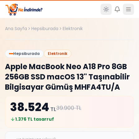
Ana içeriğe atla
Ana Sayfa
Hepsiburada
Elektronik
%
3
Hepsiburada
Elektronik
Apple MacBook Neo A18 Pro 8GB
256GB SSD macOS 13" Taşınabilir
Bilgisayar Gümüş MHFA4TU/A
38.524
39.900
TL
TL
1.376
TL tasarruf