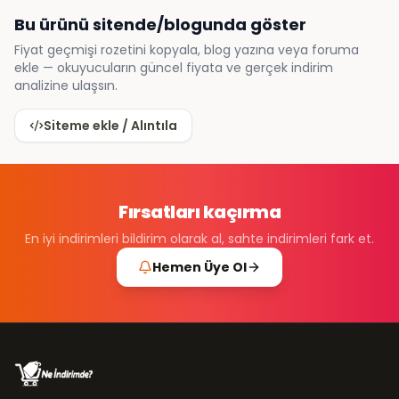
Bu ürünü sitende/blogunda göster
Fiyat geçmişi rozetini kopyala, blog yazına veya foruma
ekle — okuyucuların güncel fiyata ve gerçek indirim
analizine ulaşsın.
Siteme ekle / Alıntıla
Fırsatları kaçırma
En iyi indirimleri bildirim olarak al, sahte indirimleri fark et.
Hemen Üye Ol