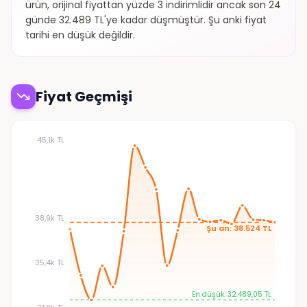
ürün, orijinal fiyattan yüzde 3 indirimlidir ancak son 24
günde 32.489 TL'ye kadar düşmüştür. Şu anki fiyat
tarihi en düşük değildir.
Fiyat Geçmişi
45,1k TL
38,9k TL
Şu an: 38.524 TL
35,4k TL
En düşük: 32.489,05 TL