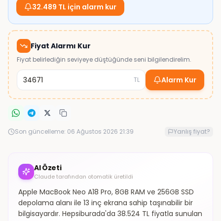
32.489 TL için alarm kur
Fiyat Alarmı Kur
Fiyat belirlediğin seviyeye düştüğünde seni bilgilendirelim.
Alarm Kur
TL
Son güncelleme:
06 Ağustos 2026 21:39
Yanlış fiyat?
AI Özeti
Claude tarafından otomatik üretildi
Apple MacBook Neo A18 Pro, 8GB RAM ve 256GB SSD
depolama alanı ile 13 inç ekrana sahip taşınabilir bir
bilgisayardır. Hepsiburada'da 38.524 TL fiyatla sunulan