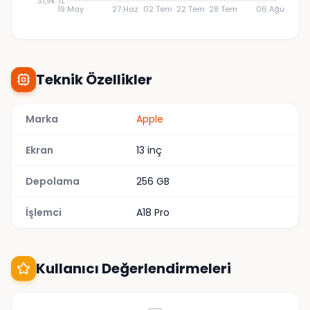
31,9k TL
19 May
27 Haz
02 Tem
22 Tem
28 Tem
06 Ağu
Teknik Özellikler
Marka
Apple
Ekran
13 inç
Depolama
256 GB
İşlemci
A18 Pro
Kullanıcı Değerlendirmeleri