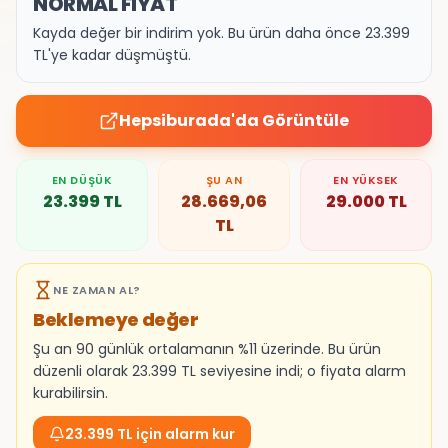
NORMAL FİYAT
Kayda değer bir indirim yok. Bu ürün daha önce 23.399
TL'ye kadar düşmüştü.
Hepsiburada
'da Görüntüle
EN DÜŞÜK
ŞU AN
EN YÜKSEK
23.399
TL
28.669,06
29.000
TL
TL
NE ZAMAN AL?
Beklemeye değer
Şu an 90 günlük ortalamanın %11 üzerinde. Bu ürün
düzenli olarak 23.399 TL seviyesine indi; o fiyata alarm
kurabilirsin.
23.399 TL için alarm kur