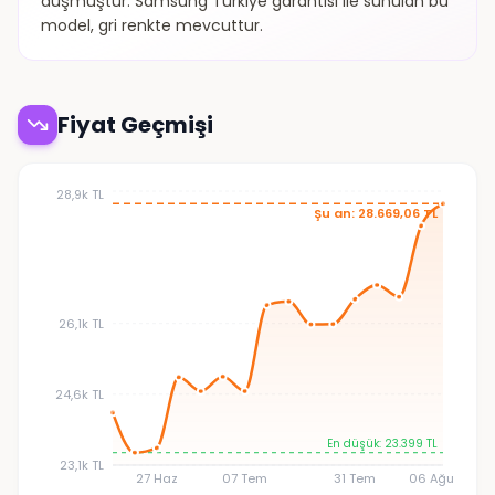
düşmüştür. Samsung Türkiye garantisi ile sunulan bu
model, gri renkte mevcuttur.
Fiyat Geçmişi
28,9k TL
Şu an: 28.669,06 TL
26,1k TL
24,6k TL
En düşük: 23.399 TL
23,1k TL
27 Haz
07 Tem
31 Tem
06 Ağu