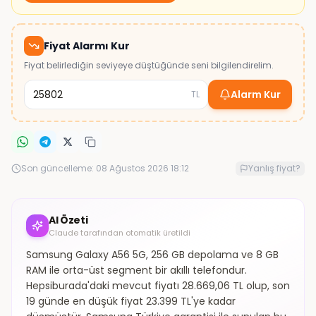
Fiyat Alarmı Kur
Fiyat belirlediğin seviyeye düştüğünde seni bilgilendirelim.
Alarm Kur
TL
Son güncelleme:
08 Ağustos 2026 18:12
Yanlış fiyat?
AI Özeti
Claude tarafından otomatik üretildi
Samsung Galaxy A56 5G, 256 GB depolama ve 8 GB
RAM ile orta-üst segment bir akıllı telefondur.
Hepsiburada'daki mevcut fiyatı 28.669,06 TL olup, son
19 günde en düşük fiyat 23.399 TL'ye kadar