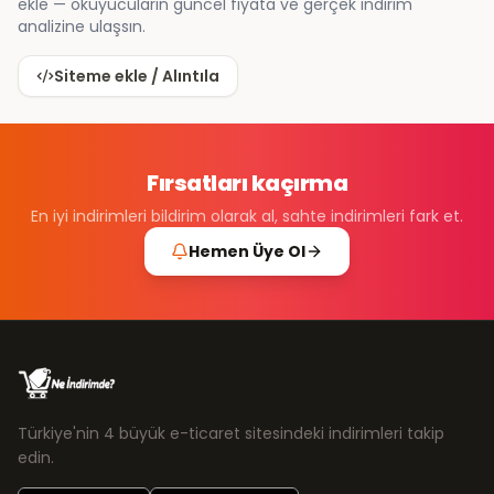
ekle — okuyucuların güncel fiyata ve gerçek indirim
analizine ulaşsın.
Siteme ekle / Alıntıla
Fırsatları kaçırma
En iyi indirimleri bildirim olarak al, sahte indirimleri fark et.
Hemen Üye Ol
Türkiye'nin 4 büyük e-ticaret sitesindeki indirimleri takip
edin.