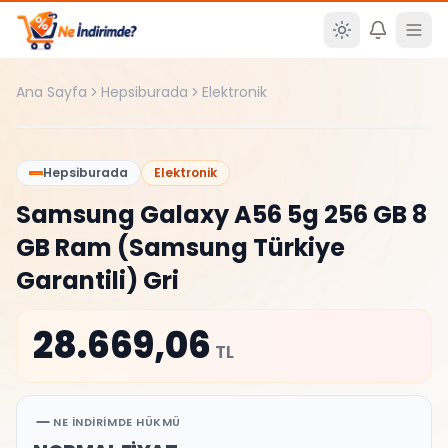
Ana içeriğe atla
Ana Sayfa
Hepsiburada
Elektronik
%
0
Hepsiburada
Elektronik
Samsung Galaxy A56 5g 256 GB 8
GB Ram (Samsung Türkiye
Garantili) Gri
28.669,06
TL
NE İNDIRIMDE HÜKMÜ