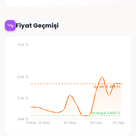
Fiyat Geçmişi
6,1k TL
5,5k TL
Şu an: 5.389 TL
5,2k TL
En düşük: 4.859 TL
4,8k TL
11 May
13 May
20 May
30 Haz
02 Ağu