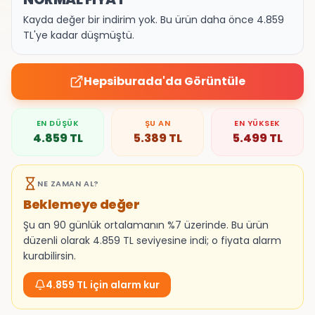
Kayda değer bir indirim yok. Bu ürün daha önce 4.859
TL'ye kadar düşmüştü.
Hepsiburada
'da Görüntüle
EN DÜŞÜK
ŞU AN
EN YÜKSEK
4.859
TL
5.389
TL
5.499
TL
NE ZAMAN AL?
Beklemeye değer
Şu an 90 günlük ortalamanın %7 üzerinde. Bu ürün
düzenli olarak 4.859 TL seviyesine indi; o fiyata alarm
kurabilirsin.
4.859 TL için alarm kur