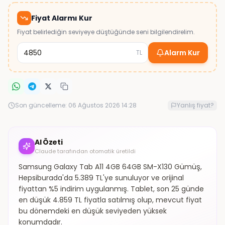
Fiyat Alarmı Kur
Fiyat belirlediğin seviyeye düştüğünde seni bilgilendirelim.
Alarm Kur
TL
Son güncelleme:
06 Ağustos 2026 14:28
Yanlış fiyat?
AI Özeti
Claude tarafından otomatik üretildi
Samsung Galaxy Tab A11 4GB 64GB SM-X130 Gümüş,
Hepsiburada'da 5.389 TL'ye sunuluyor ve orijinal
fiyattan %5 indirim uygulanmış. Tablet, son 25 günde
en düşük 4.859 TL fiyatla satılmış olup, mevcut fiyat
bu dönemdeki en düşük seviyeden yüksek
konumdadır.