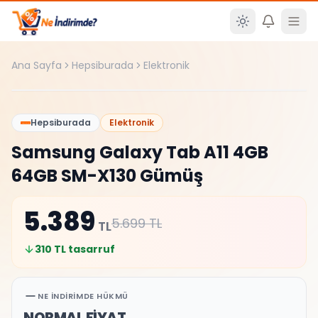
Ana içeriğe atla
Ana Sayfa
Hepsiburada
Elektronik
%
5
Hepsiburada
Elektronik
Samsung Galaxy Tab A11 4GB
64GB SM-X130 Gümüş
5.389
5.699
TL
TL
310
TL tasarruf
NE İNDIRIMDE HÜKMÜ
NORMAL FİYAT