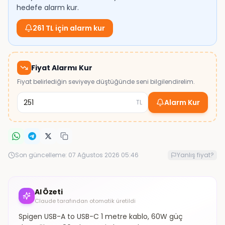
hedefe alarm kur.
261 TL için alarm kur
Fiyat Alarmı Kur
Fiyat belirlediğin seviyeye düştüğünde seni bilgilendirelim.
Alarm Kur
TL
Son güncelleme:
07 Ağustos 2026 05:46
Yanlış fiyat?
AI Özeti
Claude tarafından otomatik üretildi
Spigen USB-A to USB-C 1 metre kablo, 60W güç