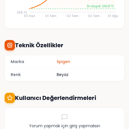
En düşük: 261,01 TL
256 TL
30 Haz
01 Tem
02 Tem
03 Tem
01 Ağu
Teknik Özellikler
Marka
Spigen
Renk
Beyaz
Kullanıcı Değerlendirmeleri
Yorum yapmak için giriş yapmalısın