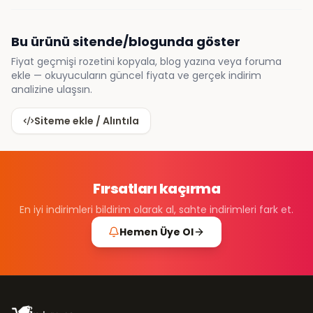
Bu ürünü sitende/blogunda göster
Fiyat geçmişi rozetini kopyala, blog yazına veya foruma
ekle — okuyucuların güncel fiyata ve gerçek indirim
analizine ulaşsın.
Siteme ekle / Alıntıla
Fırsatları kaçırma
En iyi indirimleri bildirim olarak al, sahte indirimleri fark et.
Hemen Üye Ol