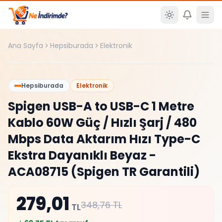
Ana içeriğe atla
Ana Sayfa
Hepsiburada
Elektronik
%
20
Hepsiburada
Elektronik
Spigen USB-A to USB-C 1 Metre
Kablo 60W Güç / Hızlı Şarj / 480
Mbps Data Aktarım Hızı Type-C
Ekstra Dayanıklı Beyaz -
ACA08715 (Spigen TR Garantili)
279,01
348,76
TL
TL