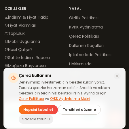
ÖZELLIKLER
YASAL
İndirim & Fiyat Takip
Gizlilik Politikası
Fiyat Alarmları
KVKK Aydınlatma
Topluluk
Çerez Politikası
Mobil Uygulama
Kullanım Koşulları
Nasıl Çalışır?
İptal ve İade Politikası
Sahte İndirim Raporu
Hakkımızda
Mağaza Başvurusu
İletişim
Çerez kullanımı
Blog
Deneyiminizi iyileştirmek için çerezler kullanıyoruz.
Zorunlu çerezler her zaman aktiftir. Analitik ve reklam
çerezleri için tercihinizi belirtebilirsiniz. Ayrıntılar için
Çerez Politikası
ve
KVKK Aydınlatma Metni
.
©
2026
neindirimde.com
·
Türkiye'de
ile yapıldı
Günün fırsatları
Hepsini kabul et
Tercihleri düzenle
telefonuna gelsin
Katıl
WhatsApp kanalımıza ücretsiz
Tüm mağazalar aktif
Sadece zorunlu
katıl