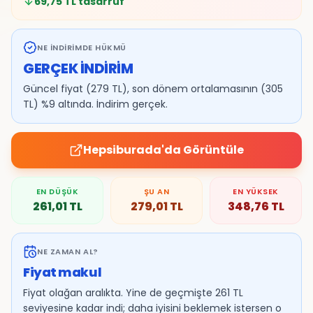
69,75
TL tasarruf
NE İNDIRIMDE HÜKMÜ
GERÇEK İNDİRİM
Güncel fiyat (279 TL), son dönem ortalamasının (305
TL) %9 altında. İndirim gerçek.
Hepsiburada
'da Görüntüle
EN DÜŞÜK
ŞU AN
EN YÜKSEK
261,01
TL
279,01
TL
348,76
TL
NE ZAMAN AL?
Fiyat makul
Fiyat olağan aralıkta. Yine de geçmişte 261 TL
seviyesine kadar indi; daha iyisini beklemek istersen o