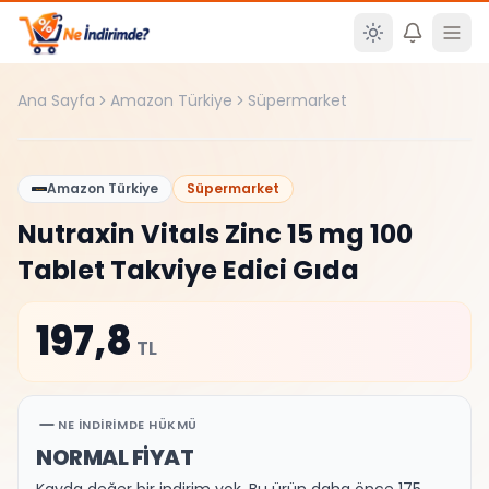
Ana içeriğe atla
Ana Sayfa
Amazon Türkiye
Süpermarket
%
0
Amazon Türkiye
Süpermarket
Nutraxin Vitals Zinc 15 mg 100
Tablet Takviye Edici Gıda
197,8
TL
NE İNDIRIMDE HÜKMÜ
NORMAL FİYAT