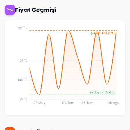
Fiyat Geçmişi
199 TL
Şu an: 197,8 TL
187 TL
180 TL
En düşük: 174,6 TL
173 TL
22 May
02 Tem
23 Tem
05 Ağu