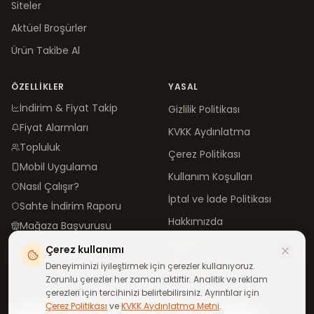
Siteler
Aktüel Broşürler
Ürün Takibe Al
ÖZELLIKLER
YASAL
İndirim & Fiyat Takip
Gizlilik Politikası
Fiyat Alarmları
KVKK Aydınlatma
Topluluk
Çerez Politikası
Mobil Uygulama
Kullanım Koşulları
Nasıl Çalışır?
İptal ve İade Politikası
Sahte İndirim Raporu
Hakkımızda
Mağaza Başvurusu
İletişim
Çerez kullanımı
Blog
Deneyiminizi iyileştirmek için çerezler kullanıyoruz.
Zorunlu çerezler her zaman aktiftir. Analitik ve reklam
çerezleri için tercihinizi belirtebilirsiniz. Ayrıntılar için
Çerez Politikası
ve
KVKK Aydınlatma Metni
.