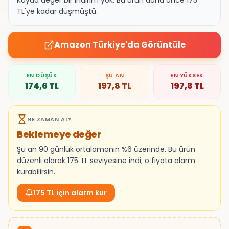
Kayda değer bir indirim yok. Bu ürün daha önce 175
TL'ye kadar düşmüştü.
Amazon Türkiye
'da Görüntüle
EN DÜŞÜK
ŞU AN
EN YÜKSEK
174,6
TL
197,8
TL
197,8
TL
NE ZAMAN AL?
Beklemeye değer
Şu an 90 günlük ortalamanın %6 üzerinde. Bu ürün
düzenli olarak 175 TL seviyesine indi; o fiyata alarm
kurabilirsin.
175 TL için alarm kur