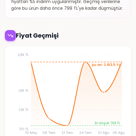
fiyattan %5 indirim uygulanmıştır. Geçmiş verilerine
göre bu ürün daha önce 799 TL'ye kadar düşmüştür.
Fiyat Geçmişi
2,8k TL
Şu an: 2.612,5 TL
1,8k TL
1,3k TL
En düşük: 799 TL
701 TL
10 May
06 Tem
21 Tem
24 Tem
01 Ağu
05 Ağu