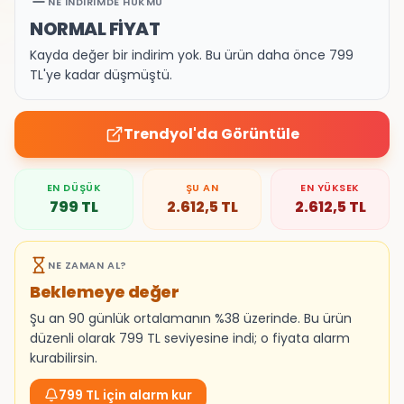
NE İNDIRIMDE HÜKMÜ
NORMAL FİYAT
Kayda değer bir indirim yok. Bu ürün daha önce 799
TL'ye kadar düşmüştü.
Trendyol
'da Görüntüle
EN DÜŞÜK
ŞU AN
EN YÜKSEK
799
TL
2.612,5
TL
2.612,5
TL
NE ZAMAN AL?
Beklemeye değer
Şu an 90 günlük ortalamanın %38 üzerinde. Bu ürün
düzenli olarak 799 TL seviyesine indi; o fiyata alarm
kurabilirsin.
799 TL için alarm kur