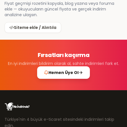
Fiyat geçmişi rozetini kopyala, blog yazına veya foruma
ekle — okuyucuların güncel fiyata ve gerçek indirim
analizine ulaşsın.
Siteme ekle / Alıntıla
Fırsatları kaçırma
En iyi indirimleri bildirim olarak al, sahte indirimleri fark et.
Hemen Üye Ol
Türkiye'nin 4 büyük e-ticaret sitesindeki indirimleri takip
edin.