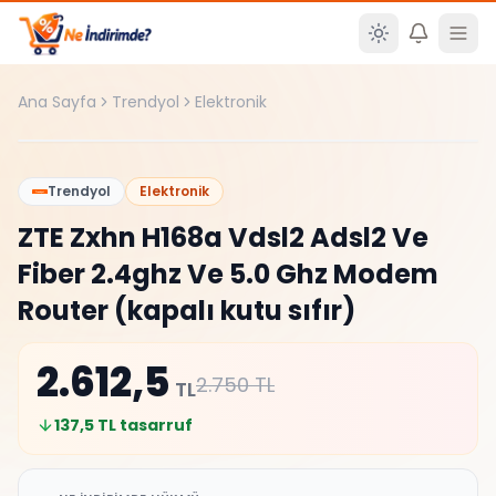
Ana içeriğe atla
Ana Sayfa
Trendyol
Elektronik
%
5
Trendyol
Elektronik
ZTE Zxhn H168a Vdsl2 Adsl2 Ve
Fiber 2.4ghz Ve 5.0 Ghz Modem
Router (kapalı kutu sıfır)
2.612,5
2.750
TL
TL
137,5
TL tasarruf