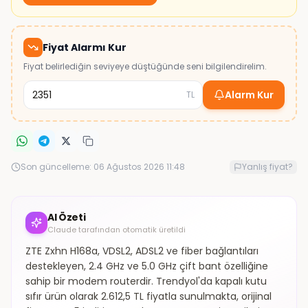
Fiyat Alarmı Kur
Fiyat belirlediğin seviyeye düştüğünde seni bilgilendirelim.
Alarm Kur
TL
Son güncelleme:
06 Ağustos 2026 11:48
Yanlış fiyat?
AI Özeti
Claude tarafından otomatik üretildi
ZTE Zxhn H168a, VDSL2, ADSL2 ve fiber bağlantıları
destekleyen, 2.4 GHz ve 5.0 GHz çift bant özelliğine
sahip bir modem routerdir. Trendyol'da kapalı kutu
sıfır ürün olarak 2.612,5 TL fiyatla sunulmakta, orijinal