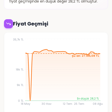
fiyat geçmişinde en düşük değer 28,2 TL olmuştur.
Fiyat Geçmişi
35,7k TL
Şu an: 27.185,08 TL
18k TL
9k TL
En düşük: 28,2 TL
0 TL
18 May
30 Haz
12 Tem
25 Tem
08 Ağu