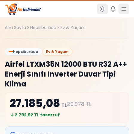
Ana içeriğe atla
Ana Sayfa
Hepsiburada
Ev & Yaşam
%
9
Hepsiburada
Ev & Yaşam
Airfel LTXM35N 12000 BTU R32 A++
Enerji Sınıfı Inverter Duvar Tipi
Klima
27.185,08
29.978
TL
TL
2.792,92
TL tasarruf