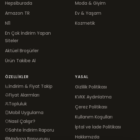
Hepsiburada
Moda & Giyim
Amazon TR
Ev & Yaşam
N11
Kozmetik
En Çok İndirim Yapan
Siteler
Aktüel Broşürler
Ürün Takibe Al
ÖZELLIKLER
YASAL
İndirim & Fiyat Takip
Gizlilik Politikası
Fiyat Alarmları
KVKK Aydınlatma
Topluluk
Çerez Politikası
Mobil Uygulama
Kullanım Koşulları
Nasıl Çalışır?
İptal ve İade Politikası
Sahte İndirim Raporu
Hakkımızda
Mağaza Başvurusu