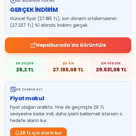
NE İNDIRIMDE HÜKMÜ
GERÇEK İNDİRİM
Güncel fiyat (27.185 TL), son dönem ortalamasının
(27.237 TL) %1 altında. İndirim gerçek.
Hepsiburada
'da Görüntüle
EN DÜŞÜK
ŞU AN
EN YÜKSEK
28,2
TL
27.185,08
TL
29.531,08
TL
NE ZAMAN AL?
Fiyat makul
Fiyat olağan aralıkta. Yine de geçmişte 28 TL
seviyesine kadar indi; daha iyisini beklemek istersen o
hedefe alarm kur.
28 TL için alarm kur