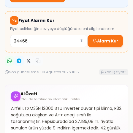
Fiyat Alarmı Kur
Fiyat belirlediğin seviyeye düştüğünde seni bilgilendirelim.
Alarm Kur
TL
Son güncelleme:
08 Ağustos 2026 18:12
Yanlış fiyat?
AI Özeti
Claude tarafından otomatik üretildi
Airfel LTXM35N 12000 BTU inverter duvar tipi klima, R32
soğutucu akışkan ve A++ enerji sınıfı ile
tasarlanmıştır. Hepsiburada'da 27.185,08 TL fiyatla
sunulan ürün yüzde 9 indirim içermektedir. 42 günlük