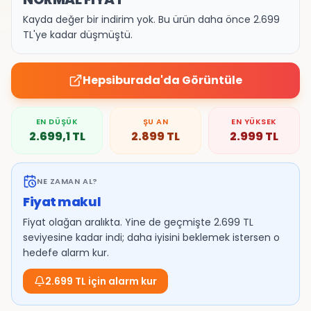
Kayda değer bir indirim yok. Bu ürün daha önce 2.699
TL'ye kadar düşmüştü.
Hepsiburada
'da Görüntüle
EN DÜŞÜK
ŞU AN
EN YÜKSEK
2.699,1
TL
2.899
TL
2.999
TL
NE ZAMAN AL?
Fiyat makul
Fiyat olağan aralıkta. Yine de geçmişte 2.699 TL
seviyesine kadar indi; daha iyisini beklemek istersen o
hedefe alarm kur.
2.699 TL için alarm kur