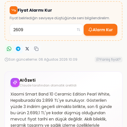
Fiyat Alarmı Kur
Fiyat belirlediğin seviyeye düştüğünde seni bilgilendirelim.
Alarm Kur
TL
Son güncelleme:
06 Ağustos 2026 10:09
Yanlış fiyat?
AI Özeti
Claude tarafından otomatik üretildi
Xiaomi Smart Band 10 Ceramic Edition Pearl White,
Hepsiburada'da 2.899 TL'ye sunuluyor. Gösterilen
yüzde 3 indirim geçerli olmakla birlikte, son 6 günde
bu ürün 2.699,1 TL'ye kadar düşmüş olduğundan
mevcut fiyat tarihi en düşük değildir. Akıllı bileklik,
seramik tasarımı ve sağlık izleme özellikleriyle