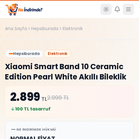
Ana içeriğe atla
Ana Sayfa
Hepsiburada
Elektronik
%
3
Hepsiburada
Elektronik
Xiaomi Smart Band 10 Ceramic
Edition Pearl White Akıllı Bileklik
2.899
2.999
TL
TL
100
TL tasarruf
NE İNDIRIMDE HÜKMÜ
NORMAL FİYAT