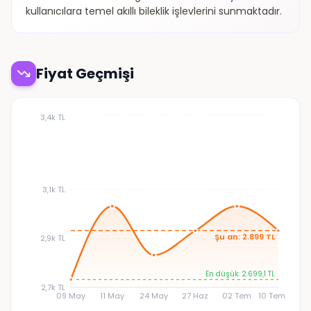
kullanıcılara temel akıllı bileklik işlevlerini sunmaktadır.
Fiyat Geçmişi
3,4k TL
3,1k TL
Şu an: 2.899 TL
2,9k TL
En düşük: 2.699,1 TL
2,7k TL
09 May
11 May
24 May
27 Haz
02 Tem
10 Tem