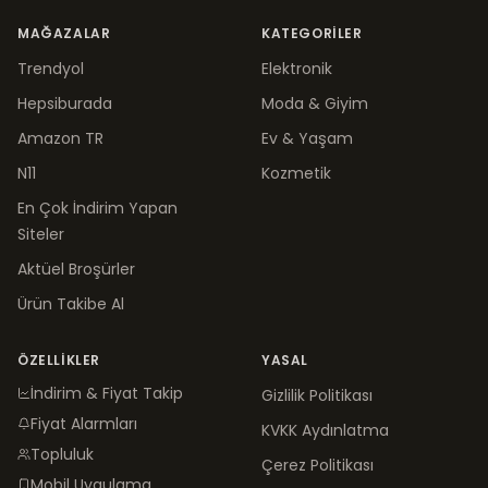
MAĞAZALAR
KATEGORILER
Trendyol
Elektronik
Hepsiburada
Moda & Giyim
Amazon TR
Ev & Yaşam
N11
Kozmetik
En Çok İndirim Yapan
Siteler
Aktüel Broşürler
Ürün Takibe Al
ÖZELLIKLER
YASAL
İndirim & Fiyat Takip
Gizlilik Politikası
Fiyat Alarmları
KVKK Aydınlatma
Topluluk
Çerez Politikası
Mobil Uygulama