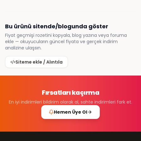
Bu ürünü sitende/blogunda göster
Fiyat geçmişi rozetini kopyala, blog yazına veya foruma
ekle — okuyucuların güncel fiyata ve gerçek indirim
analizine ulaşsın.
Siteme ekle / Alıntıla
Fırsatları kaçırma
En iyi indirimleri bildirim olarak al, sahte indirimleri fark et.
Hemen Üye Ol