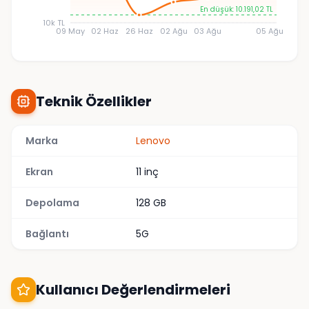
En düşük: 10.191,02 TL
10k TL
09 May
02 Haz
26 Haz
02 Ağu
03 Ağu
05 Ağu
Teknik Özellikler
Marka
Lenovo
Ekran
11 inç
Depolama
128 GB
Bağlantı
5G
Kullanıcı Değerlendirmeleri