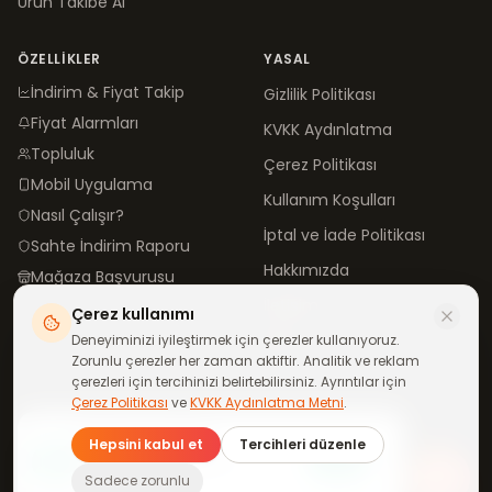
Ürün Takibe Al
ÖZELLIKLER
YASAL
İndirim & Fiyat Takip
Gizlilik Politikası
Fiyat Alarmları
KVKK Aydınlatma
Topluluk
Çerez Politikası
Mobil Uygulama
Kullanım Koşulları
Nasıl Çalışır?
İptal ve İade Politikası
Sahte İndirim Raporu
Hakkımızda
Mağaza Başvurusu
İletişim
Çerez kullanımı
Blog
Deneyiminizi iyileştirmek için çerezler kullanıyoruz.
Zorunlu çerezler her zaman aktiftir. Analitik ve reklam
çerezleri için tercihinizi belirtebilirsiniz. Ayrıntılar için
Çerez Politikası
ve
KVKK Aydınlatma Metni
.
©
2026
neindirimde.com
·
Türkiye'de
ile yapıldı
Günün fırsatları
Hepsini kabul et
Tercihleri düzenle
telefonuna gelsin
Katıl
WhatsApp kanalımıza ücretsiz
Tüm mağazalar aktif
Sadece zorunlu
katıl