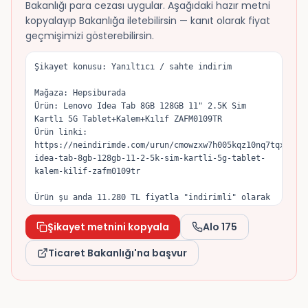
Bakanlığı para cezası uygular. Aşağıdaki hazır metni
kopyalayıp Bakanlığa iletebilirsin — kanıt olarak fiyat
geçmişimizi gösterebilirsin.
Şikayet konusu: Yanıltıcı / sahte indirim

Mağaza: Hepsiburada

Ürün: Lenovo Idea Tab 8GB 128GB 11" 2.5K Sim 
Kartlı 5G Tablet+Kalem+Kılıf ZAFM0109TR

Ürün linki: 
https://neindirimde.com/urun/cmowzxw7h005kqz10nq7tqxz5/l
idea-tab-8gb-128gb-11-2-5k-sim-kartli-5g-tablet-
kalem-kilif-zafm0109tr

Ürün şu anda 11.280 TL fiyatla "indirimli" olarak 
sunuluyor; satıcının gösterdiği eski/orijinal 
fiyat 11.990 TL. Tuttuğum fiyat geçmişine göre 
Şikayet metnini kopyala
Alo 175
ürün son dönemde 10.191 TL seviyesine kadar 
düşmüştü, dolayısıyla indirim öncesi referans 
Ticaret Bakanlığı'na başvur
fiyatın yapay olarak yükseltildiğini düşünüyorum.

6502 sayılı Tüketicinin Korunması Hakkında Kanun 
ve İndirimli Satışlara İlişkin Yönetmelik gereği, 