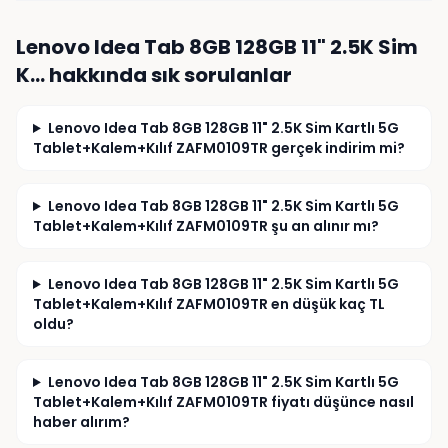
indirim öncesi referans fiyat önceki 30 gün 
içinde uygulanan en düşük fiyat olmalıdır. 
Lenovo Idea Tab 8GB 128GB 11" 2.5K Sim
Konunun incelenmesini ve gereğinin yapılmasını 
talep ederim.
K…
hakkında sık sorulanlar
Lenovo Idea Tab 8GB 128GB 11" 2.5K Sim Kartlı 5G
Tablet+Kalem+Kılıf ZAFM0109TR gerçek indirim mi?
Lenovo Idea Tab 8GB 128GB 11" 2.5K Sim Kartlı 5G
Tablet+Kalem+Kılıf ZAFM0109TR şu an alınır mı?
Lenovo Idea Tab 8GB 128GB 11" 2.5K Sim Kartlı 5G
Tablet+Kalem+Kılıf ZAFM0109TR en düşük kaç TL
oldu?
Lenovo Idea Tab 8GB 128GB 11" 2.5K Sim Kartlı 5G
Tablet+Kalem+Kılıf ZAFM0109TR fiyatı düşünce nasıl
haber alırım?