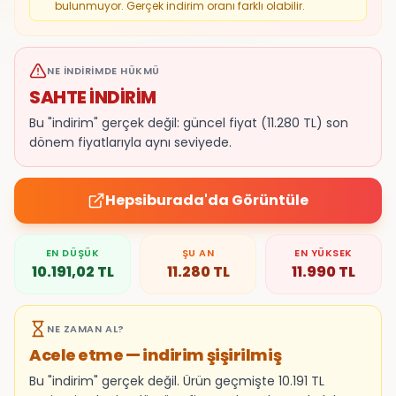
bulunmuyor. Gerçek indirim oranı farklı olabilir.
NE İNDIRIMDE HÜKMÜ
SAHTE İNDİRİM
Bu "indirim" gerçek değil: güncel fiyat (11.280 TL) son
dönem fiyatlarıyla aynı seviyede.
Hepsiburada
'da Görüntüle
EN DÜŞÜK
ŞU AN
EN YÜKSEK
10.191,02
TL
11.280
TL
11.990
TL
NE ZAMAN AL?
Acele etme — indirim şişirilmiş
Bu "indirim" gerçek değil. Ürün geçmişte 10.191 TL