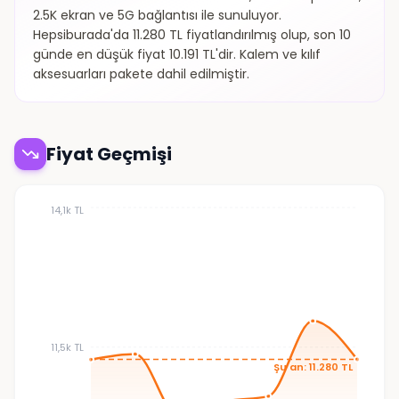
2.5K ekran ve 5G bağlantısı ile sunuluyor.
Hepsiburada'da 11.280 TL fiyatlandırılmış olup, son 10
günde en düşük fiyat 10.191 TL'dir. Kalem ve kılıf
aksesuarları pakete dahil edilmiştir.
Fiyat Geçmişi
14,1k TL
11,5k TL
Şu an: 11.280 TL