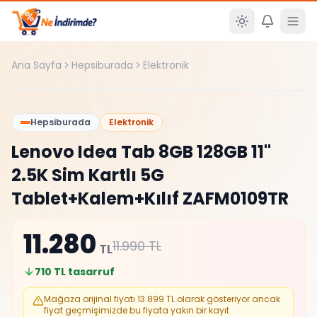
Ana içeriğe atla
Ana Sayfa
Hepsiburada
Elektronik
Şüpheli
%
19
Hepsiburada
Elektronik
Lenovo Idea Tab 8GB 128GB 11"
2.5K Sim Kartlı 5G
Tablet+Kalem+Kılıf ZAFM0109TR
11.280
11.990
TL
TL
710
TL tasarruf
Mağaza orijinal fiyatı
13.899
TL olarak gösteriyor ancak
fiyat geçmişimizde bu fiyata yakın bir kayıt