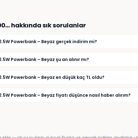
.00…
hakkında sık sorulanlar
22.5W Powerbank – Beyaz gerçek indirim mi?
2.5W Powerbank – Beyaz şu an alınır mı?
22.5W Powerbank – Beyaz en düşük kaç TL oldu?
2.5W Powerbank – Beyaz fiyatı düşünce nasıl haber alırım?
 ekle — okuyucuların güncel fiyata ve gerçek indirim analizine ul