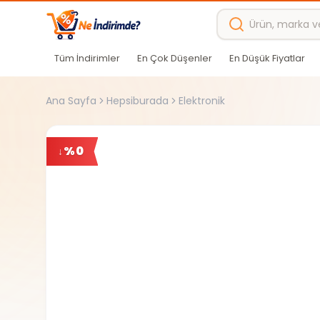
Ana içeriğe atla
Tüm İndirimler
En Çok Düşenler
En Düşük Fiyatlar
Ana Sayfa
Hepsiburada
Elektronik
%
0