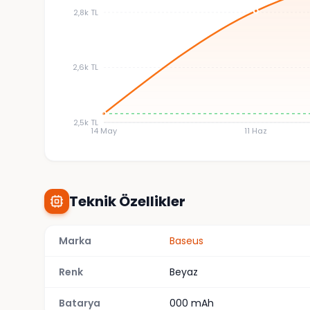
2,8k TL
2,6k TL
2,5k TL
14 May
11 Haz
Teknik Özellikler
Marka
Baseus
Renk
Beyaz
Batarya
000 mAh