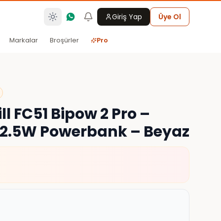
Giriş Yap
Üye Ol
Markalar
Broşürler
Pro
ll FC51 Bipow 2 Pro –
22.5W Powerbank – Beyaz