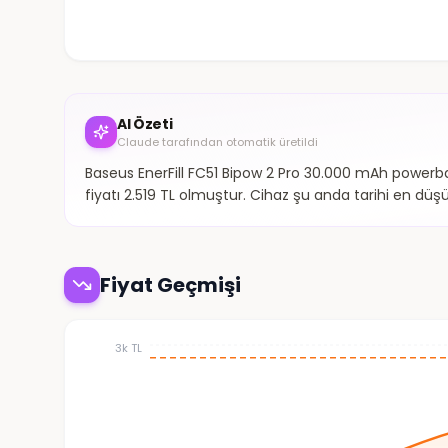
AI Özeti
Claude tarafından otomatik üretildi
Baseus EnerFill FC51 Bipow 2 Pro 30.000 mAh powerba
fiyatı 2.519 TL olmuştur. Cihaz şu anda tarihi en düşü
Fiyat Geçmişi
3k TL