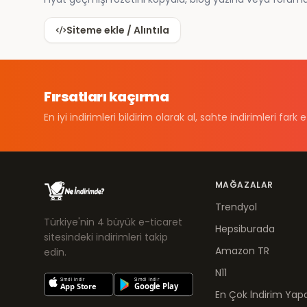
Siteme ekle / Alıntıla
Fırsatları kaçırma
En iyi indirimleri bildirim olarak al, sahte indirimleri fark e
MAĞAZALAR
Trendyol
Türkiye'nin 4 büyük e-ticaret
Hepsiburada
sitesindeki indirimleri takip
Amazon TR
edin.
N11
En Çok İndirim Yapa