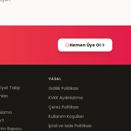
Hemen Üye Ol
YASAL
Fiyat Takip
Gizlilik Politikası
mları
KVKK Aydınlatma
Çerez Politikası
gulama
Kullanım Koşulları
ır?
İptal ve İade Politikası
irim Raporu