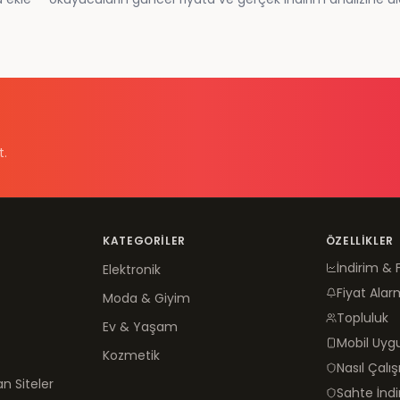
t.
KATEGORILER
ÖZELLIKLER
İndirim & 
Elektronik
Fiyat Alar
Moda & Giyim
Topluluk
Ev & Yaşam
Mobil Uy
Kozmetik
Nasıl Çalış
n Siteler
Sahte İnd