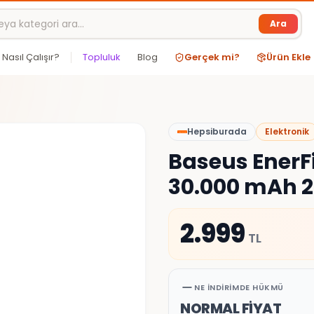
Ara
Nasıl Çalışır?
Topluluk
Blog
Gerçek mi?
Ürün Ekle
Hepsiburada
Elektronik
Baseus EnerFi
30.000 mAh 
2.999
TL
NE İNDIRIMDE HÜKMÜ
NORMAL FİYAT