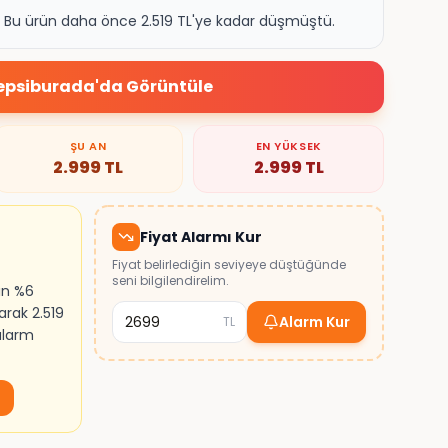
k. Bu ürün daha önce 2.519 TL'ye kadar düşmüştü.
epsiburada
'da Görüntüle
ŞU AN
EN YÜKSEK
2.999
TL
2.999
TL
Fiyat Alarmı Kur
Fiyat belirlediğin seviyeye düştüğünde
seni bilgilendirelim.
ın %6
arak 2.519
Alarm Kur
TL
 alarm