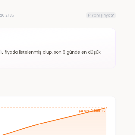
26 21:35
Yanlış fiyat?
L fiyatla listelenmiş olup, son 6 günde en düşük
Şu an: 2.999 TL