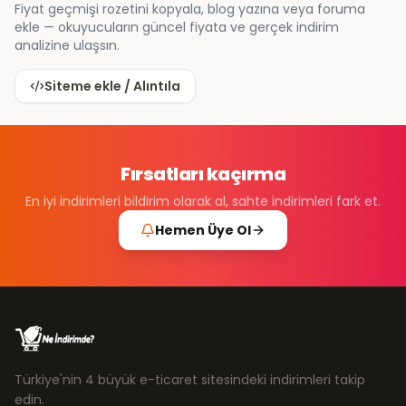
Fiyat geçmişi rozetini kopyala, blog yazına veya foruma
ekle — okuyucuların güncel fiyata ve gerçek indirim
analizine ulaşsın.
Siteme ekle / Alıntıla
Fırsatları kaçırma
En iyi indirimleri bildirim olarak al, sahte indirimleri fark et.
Hemen Üye Ol
Türkiye'nin 4 büyük e-ticaret sitesindeki indirimleri takip
edin.