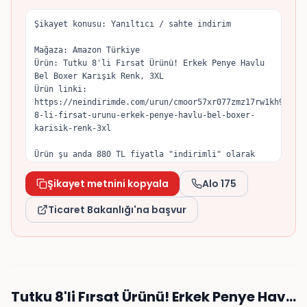
Şikayet konusu: Yanıltıcı / sahte indirim

Mağaza: Amazon Türkiye

Ürün: Tutku 8'li Fırsat Ürünü! Erkek Penye Havlu 
Bel Boxer Karışık Renk, 3XL

Ürün linki: 
https://neindirimde.com/urun/cmoor57xr077zmz17rw1kh9ha/t
8-li-firsat-urunu-erkek-penye-havlu-bel-boxer-
karisik-renk-3xl

Ürün şu anda 880 TL fiyatla "indirimli" olarak 
sunuluyor. Tuttuğum fiyat geçmişine göre ürün son 
dönemde 279 TL seviyesine kadar düşmüştü, 
Şikayet metnini kopyala
Alo 175
dolayısıyla indirim öncesi referans fiyatın yapay 
olarak yükseltildiğini düşünüyorum.

Ticaret Bakanlığı'na başvur
6502 sayılı Tüketicinin Korunması Hakkında Kanun 
ve İndirimli Satışlara İlişkin Yönetmelik gereği, 
indirim öncesi referans fiyat önceki 30 gün 
içinde uygulanan en düşük fiyat olmalıdır. 
Konunun incelenmesini ve gereğinin yapılmasını 
Tutku 8'li Fırsat Ürünü! Erkek Penye Hav…
talep ederim.