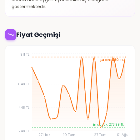
göstermektedir.
Fiyat Geçmişi
911 TL
Şu an: 880 TL
648 TL
448 TL
En düşük: 278,99 TL
248 TL
27 Haz
10 Tem
27 Tem
01 Ağu