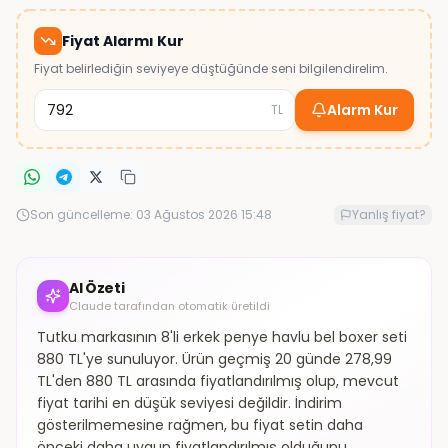
Fiyat Alarmı Kur
Fiyat belirlediğin seviyeye düştüğünde seni bilgilendirelim.
Alarm Kur
TL
Son güncelleme:
03 Ağustos 2026 15:48
Yanlış fiyat?
AI Özeti
Claude tarafından otomatik üretildi
Tutku markasının 8'li erkek penye havlu bel boxer seti
880 TL'ye sunuluyor. Ürün geçmiş 20 günde 278,99
TL'den 880 TL arasında fiyatlandırılmış olup, mevcut
fiyat tarihi en düşük seviyesi değildir. İndirim
gösterilmemesine rağmen, bu fiyat setin daha
önceki daha uygun fiyatlandırılmış olduğunu