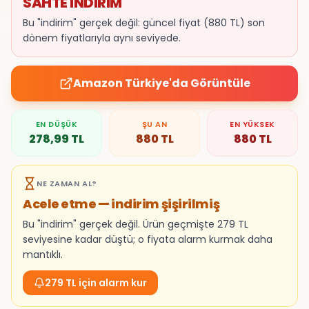
SAHTE İNDİRİM
Bu "indirim" gerçek değil: güncel fiyat (880 TL) son
dönem fiyatlarıyla aynı seviyede.
Amazon Türkiye
'da Görüntüle
EN DÜŞÜK
ŞU AN
EN YÜKSEK
278,99
TL
880
TL
880
TL
NE ZAMAN AL?
Acele etme — indirim şişirilmiş
Bu "indirim" gerçek değil. Ürün geçmişte 279 TL
seviyesine kadar düştü; o fiyata alarm kurmak daha
mantıklı.
279 TL için alarm kur