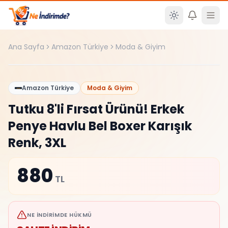
Ana içeriğe atla
Ana Sayfa
Amazon Türkiye
Moda & Giyim
Şüpheli
%
0
Amazon Türkiye
Moda & Giyim
Tutku 8'li Fırsat Ürünü! Erkek
Penye Havlu Bel Boxer Karışık
Renk, 3XL
880
TL
NE İNDIRIMDE HÜKMÜ