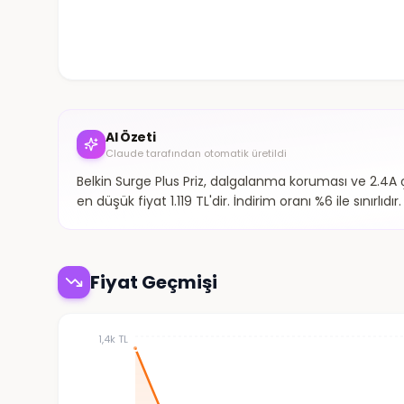
AI Özeti
Claude tarafından otomatik üretildi
Belkin Surge Plus Priz, dalgalanma koruması ve 2.4A çı
en düşük fiyat 1.119 TL'dir. İndirim oranı %6 ile sınırlıdır.
Fiyat Geçmişi
1,4k TL