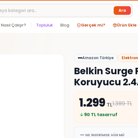
Ara
Nasıl Çalışır?
Topluluk
Blog
Gerçek mi?
Ürün Ekle
Amazon Türkiye
Elektron
Belkin Surge
Koruyucu 2.4A
1.299
1.389
TL
TL
90
TL tasarruf
NE İNDIRIMDE HÜKMÜ