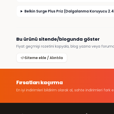
Belkin Surge Plus Priz (Dalgalanma Koruyucu 2.4A
Bu ürünü sitende/blogunda göster
Fiyat geçmişi rozetini kopyala, blog yazına veya foruma
Siteme ekle / Alıntıla
Fırsatları kaçırma
En iyi indirimleri bildirim olarak al, sahte indirimleri fark e