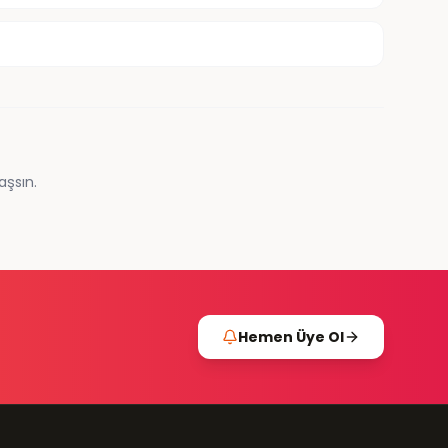
aşsın.
Hemen Üye Ol