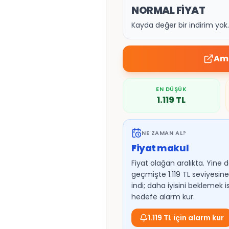
NORMAL FİYAT
Kayda değer bir indirim yok
Ama
EN DÜŞÜK
1.119
TL
NE ZAMAN AL?
Fiyat makul
Fiyat olağan aralıkta. Yine 
geçmişte 1.119 TL seviyesin
indi; daha iyisini beklemek 
hedefe alarm kur.
1.119 TL için alarm kur