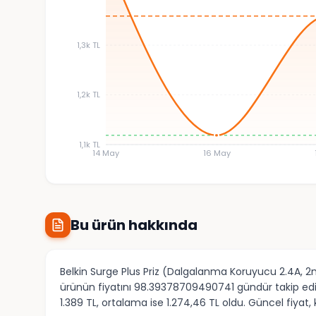
1,3k TL
1,2k TL
1,1k TL
14 May
16 May
Bu ürün hakkında
Belkin Surge Plus Priz (Dalgalanma Koruyucu 2.4A, 2m 
ürünün fiyatını 98.39378709490741 gündür takip ediyo
1.389 TL, ortalama ise 1.274,46 TL oldu. Güncel fiyat