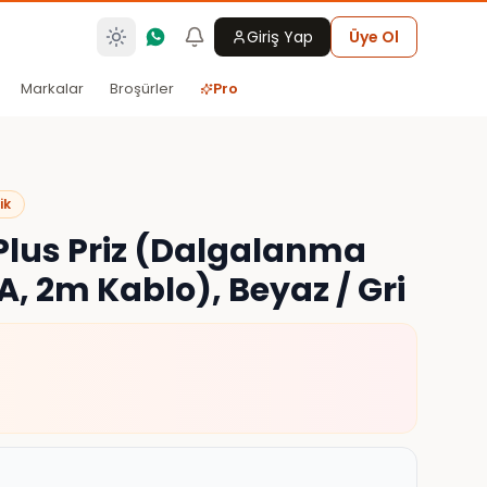
Giriş Yap
Üye Ol
Markalar
Broşürler
Pro
ik
 Plus Priz (Dalgalanma
, 2m Kablo), Beyaz / Gri