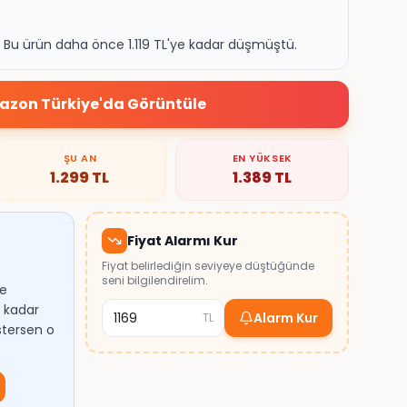
. Bu ürün daha önce 1.119 TL'ye kadar düşmüştü.
zon Türkiye
'da Görüntüle
ŞU AN
EN YÜKSEK
1.299
TL
1.389
TL
Fiyat Alarmı Kur
Fiyat belirlediğin seviyeye düştüğünde
seni bilgilendirelim.
de
e kadar
Alarm Kur
TL
istersen o