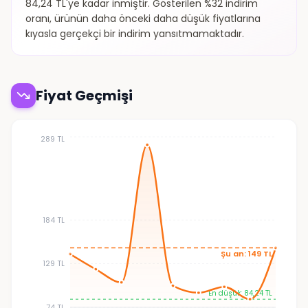
84,24 TL'ye kadar inmiştir. Gösterilen %32 indirim
oranı, ürünün daha önceki daha düşük fiyatlarına
kıyasla gerçekçi bir indirim yansıtmamaktadır.
Fiyat Geçmişi
289 TL
184 TL
Şu an: 149 TL
129 TL
En düşük: 84,24 TL
74 TL