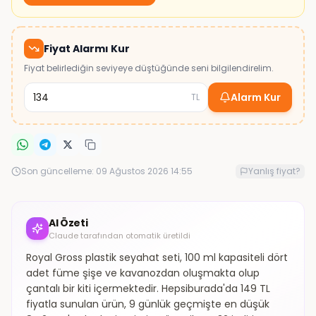
Fiyat Alarmı Kur
Fiyat belirlediğin seviyeye düştüğünde seni bilgilendirelim.
Alarm Kur
TL
Son güncelleme:
09 Ağustos 2026 14:55
Yanlış fiyat?
AI Özeti
Claude tarafından otomatik üretildi
Royal Gross plastik seyahat seti, 100 ml kapasiteli dört
adet füme şişe ve kavanozdan oluşmakta olup
çantalı bir kiti içermektedir. Hepsiburada'da 149 TL
fiyatla sunulan ürün, 9 günlük geçmişte en düşük