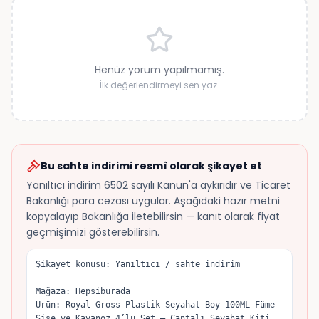
Henüz yorum yapılmamış.
İlk değerlendirmeyi sen yaz.
Bu sahte indirimi resmî olarak şikayet et
Yanıltıcı indirim 6502 sayılı Kanun'a aykırıdır ve Ticaret
Bakanlığı para cezası uygular. Aşağıdaki hazır metni
kopyalayıp Bakanlığa iletebilirsin — kanıt olarak fiyat
geçmişimizi gösterebilirsin.
Şikayet konusu: Yanıltıcı / sahte indirim

Mağaza: Hepsiburada

Ürün: Royal Gross Plastik Seyahat Boy 100ML Füme 
Şişe ve Kavanoz 4’lü Set – Çantalı Seyahat Kiti
