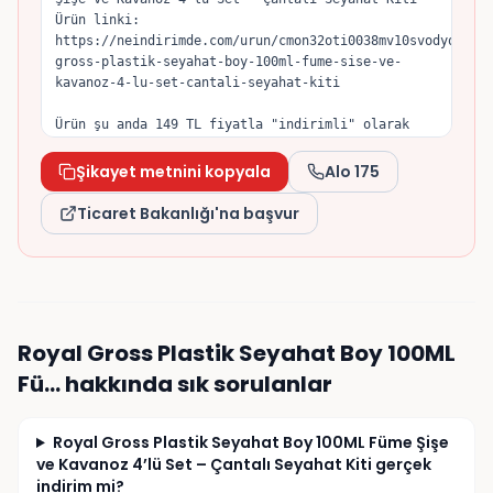
Ürün linki: 
https://neindirimde.com/urun/cmon32oti0038mv10svodyqpj/r
gross-plastik-seyahat-boy-100ml-fume-sise-ve-
kavanoz-4-lu-set-cantali-seyahat-kiti

Ürün şu anda 149 TL fiyatla "indirimli" olarak 
sunuluyor; satıcının gösterdiği eski/orijinal 
fiyat 219 TL. Tuttuğum fiyat geçmişine göre ürün 
Şikayet metnini kopyala
Alo 175
son dönemde 84 TL seviyesine kadar düşmüştü, 
dolayısıyla indirim öncesi referans fiyatın yapay 
Ticaret Bakanlığı'na başvur
olarak yükseltildiğini düşünüyorum.

6502 sayılı Tüketicinin Korunması Hakkında Kanun 
ve İndirimli Satışlara İlişkin Yönetmelik gereği, 
indirim öncesi referans fiyat önceki 30 gün 
içinde uygulanan en düşük fiyat olmalıdır. 
Royal Gross Plastik Seyahat Boy 100ML
Konunun incelenmesini ve gereğinin yapılmasını 
talep ederim.
Fü…
hakkında sık sorulanlar
Royal Gross Plastik Seyahat Boy 100ML Füme Şişe
ve Kavanoz 4’lü Set – Çantalı Seyahat Kiti gerçek
indirim mi?