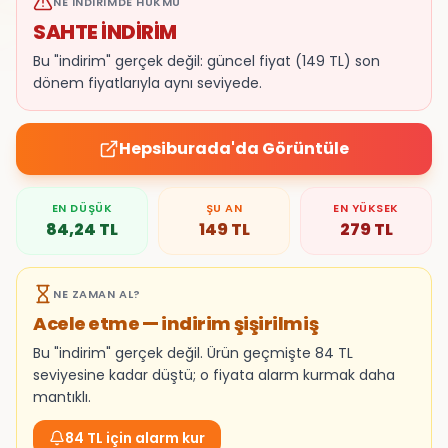
NE İNDIRIMDE HÜKMÜ
SAHTE İNDİRİM
Bu "indirim" gerçek değil: güncel fiyat (149 TL) son
dönem fiyatlarıyla aynı seviyede.
Hepsiburada
'da Görüntüle
EN DÜŞÜK
ŞU AN
EN YÜKSEK
84,24
TL
149
TL
279
TL
NE ZAMAN AL?
Acele etme — indirim şişirilmiş
Bu "indirim" gerçek değil. Ürün geçmişte 84 TL
seviyesine kadar düştü; o fiyata alarm kurmak daha
mantıklı.
84 TL için alarm kur