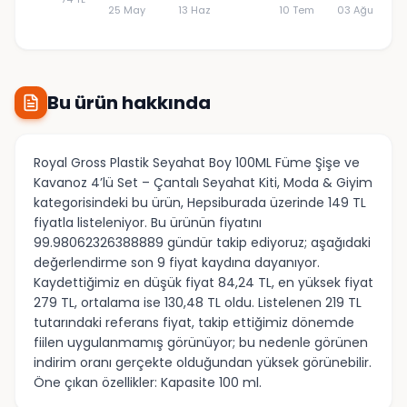
25 May
13 Haz
10 Tem
03 Ağu
Bu ürün hakkında
Royal Gross Plastik Seyahat Boy 100ML Füme Şişe ve
Kavanoz 4’lü Set – Çantalı Seyahat Kiti, Moda & Giyim
kategorisindeki bu ürün, Hepsiburada üzerinde 149 TL
fiyatla listeleniyor. Bu ürünün fiyatını
99.98062326388889 gündür takip ediyoruz; aşağıdaki
değerlendirme son 9 fiyat kaydına dayanıyor.
Kaydettiğimiz en düşük fiyat 84,24 TL, en yüksek fiyat
279 TL, ortalama ise 130,48 TL oldu. Listelenen 219 TL
tutarındaki referans fiyat, takip ettiğimiz dönemde
fiilen uygulanmamış görünüyor; bu nedenle görünen
indirim oranı gerçekte olduğundan yüksek görünebilir.
Öne çıkan özellikler: Kapasite 100 ml.