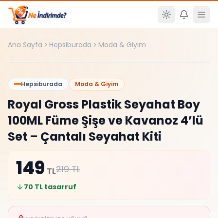
Ana içeriğe atla
Ana Sayfa
Hepsiburada
Moda & Giyim
Şüpheli
%
32
Hepsiburada
Moda & Giyim
Royal Gross Plastik Seyahat Boy
100ML Füme Şişe ve Kavanoz 4’lü
Set – Çantalı Seyahat Kiti
149
219
TL
TL
70
TL tasarruf