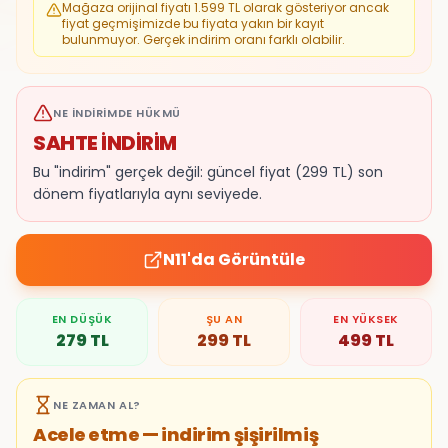
Mağaza orijinal fiyatı
1.599
TL olarak gösteriyor ancak
fiyat geçmişimizde bu fiyata yakın bir kayıt
bulunmuyor. Gerçek indirim oranı farklı olabilir.
NE İNDIRIMDE HÜKMÜ
SAHTE İNDİRİM
Bu "indirim" gerçek değil: güncel fiyat (299 TL) son
dönem fiyatlarıyla aynı seviyede.
N11
'da Görüntüle
EN DÜŞÜK
ŞU AN
EN YÜKSEK
279
TL
299
TL
499
TL
NE ZAMAN AL?
Acele etme — indirim şişirilmiş