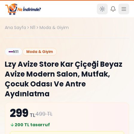
Ana içeriğe atla
Ana Sayfa
N11
Moda & Giyim
%
81
N11
Moda & Giyim
Lzy Avize Store Kar Çiçeği Beyaz
Avize Modern Salon, Mutfak,
Çocuk Odası Ve Antre
Aydınlatma
299
499
TL
TL
200
TL tasarruf