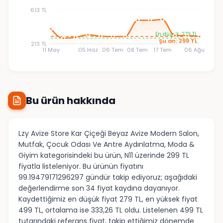
613 TL
En düşük: 279 TL
Şu an: 299 TL
213 TL
11 May
05 Haz
06 Tem
08 Tem
17 Tem
06 Ağu
Bu ürün hakkında
Lzy Avize Store Kar Çiçeği Beyaz Avize Modern Salon,
Mutfak, Çocuk Odası Ve Antre Aydınlatma, Moda &
Giyim kategorisindeki bu ürün, N11 üzerinde 299 TL
fiyatla listeleniyor. Bu ürünün fiyatını
99.19479171296297 gündür takip ediyoruz; aşağıdaki
değerlendirme son 34 fiyat kaydına dayanıyor.
Kaydettiğimiz en düşük fiyat 279 TL, en yüksek fiyat
499 TL, ortalama ise 333,26 TL oldu. Listelenen 499 TL
tutarındaki referans fiyat, takip ettiğimiz dönemde