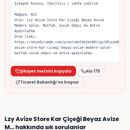
Şikayet konusu: Yanıltıcı / sahte indirim

Mağaza: N11

Ürün: Lzy Avize Store Kar Çiçeği Beyaz Avize 
Modern Salon, Mutfak, Çocuk Odası Ve Antre 
Aydınlatma

Ürün linki: 
https://neindirimde.com/urun/cmolkk2et09rjqs10luzw8h4e/l
avize-store-kar-cicegi-beyaz-avize-modern-salon-
mutfak-cocuk-odasi-ve-antre-aydinlatma

Ürün şu anda 299 TL fiyatla "indirimli" olarak 
sunuluyor; satıcının gösterdiği eski/orijinal 
Şikayet metnini kopyala
Alo 175
fiyat 499 TL. Tuttuğum fiyat geçmişine göre ürün 
son dönemde 279 TL seviyesine kadar düşmüştü, 
Ticaret Bakanlığı'na başvur
dolayısıyla indirim öncesi referans fiyatın yapay 
olarak yükseltildiğini düşünüyorum.

6502 sayılı Tüketicinin Korunması Hakkında Kanun 
ve İndirimli Satışlara İlişkin Yönetmelik gereği, 
indirim öncesi referans fiyat önceki 30 gün 
Lzy Avize Store Kar Çiçeği Beyaz Avize
içinde uygulanan en düşük fiyat olmalıdır. 
Konunun incelenmesini ve gereğinin yapılmasını 
M…
hakkında sık sorulanlar