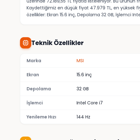
üzerinde 72.189,55 TL fiyatla listeleniyor. Bu ürünün
Kaydettiğimiz en düşük fiyat 47.979 TL, en yüksek fi
özellikler: Ekran 15.6 inç, Depolama 32 GB, İşlemci Int
Teknik Özellikler
Marka
MSI
Ekran
15.6 inç
Depolama
32 GB
İşlemci
Intel Core i7
Yenileme Hızı
144 Hz