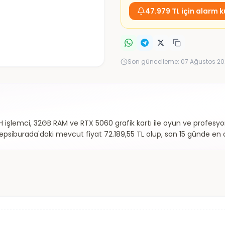
47.979 TL için alarm k
Son güncelleme:
07 Ağustos 20
şlemci, 32GB RAM ve RTX 5060 grafik kartı ile oyun ve profesyonel
psiburada'daki mevcut fiyat 72.189,55 TL olup, son 15 günde en d