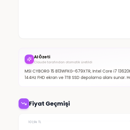
AI Özeti
Claude tarafından otomatik üretildi
MSI CYBORG 15 B13WFKG-679XTR, Intel Core i7 13620H i
144Hz FHD ekran ve 1TB SSD depolama alanı sunar. He
Fiyat Geçmişi
101,9k TL