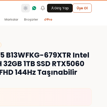
Giriş Yap
Üye Ol
Markalar
Broşürler
Pro
5 B13WFKG-679XTR Intel
0H 32GB 1TB SSD RTX5060
 FHD 144Hz Taşınabilir