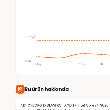
74,4k
TL
59,4k TL
11 May
12 Haz
28 Haz
Bu ürün hakkında
MSI CYBORG 15 B13WFKG-679XTR Intel Core i7 13620H 3