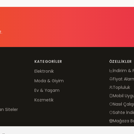
t.
KATEGORILER
ÖZELLIKLER
İndirim & 
Elektronik
Fiyat Alar
Moda & Giyim
Topluluk
Ev & Yaşam
Mobil Uy
Kozmetik
Nasıl Çalış
n Siteler
Sahte İnd
Mağaza B