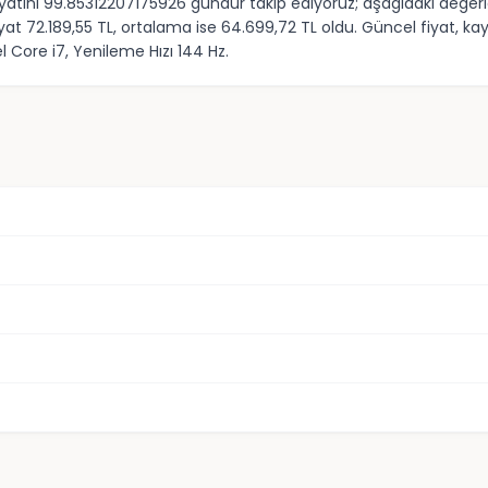
 fiyatını 99.85312207175926 gündür takip ediyoruz; aşağıdaki değe
yat 72.189,55 TL, ortalama ise 64.699,72 TL oldu. Güncel fiyat, k
el Core i7, Yenileme Hızı 144 Hz.