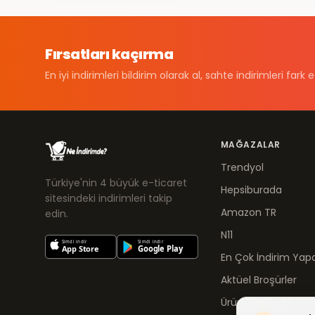
Fırsatları kaçırma
En iyi indirimleri bildirim olarak al, sahte indirimleri fark e
MAĞAZALAR
Trendyol
Türkiye'nin 4 büyük e-ticaret
Hepsiburada
sitesindeki indirimleri takip
Amazon TR
edin.
N11
En Çok İndirim Yapa
Aktüel Broşürler
Ürün Takibe Al