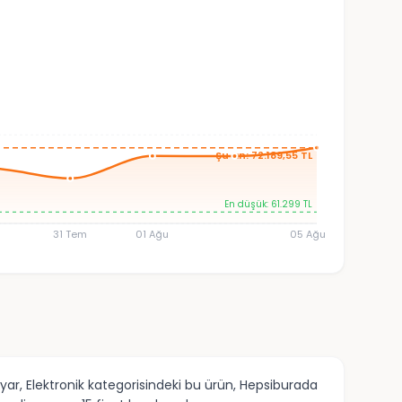
Şu an: 72.189,55 TL
En düşük: 61.299 TL
31 Tem
01 Ağu
05 Ağu
ar, Elektronik kategorisindeki bu ürün, Hepsiburada