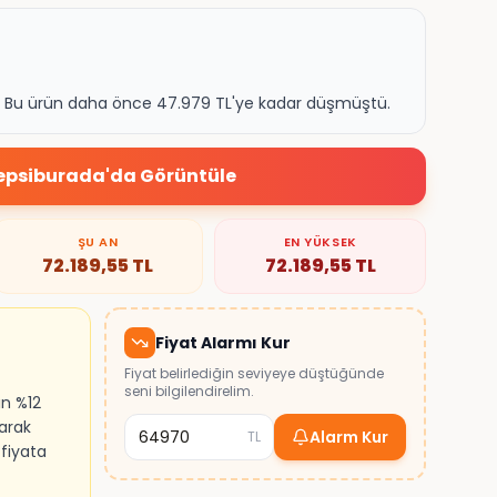
k. Bu ürün daha önce 47.979 TL'ye kadar düşmüştü.
epsiburada
'da Görüntüle
ŞU AN
EN YÜKSEK
72.189,55
TL
72.189,55
TL
Fiyat Alarmı Kur
Fiyat belirlediğin seviyeye düştüğünde
seni bilgilendirelim.
ın %12
larak
Alarm Kur
TL
 fiyata