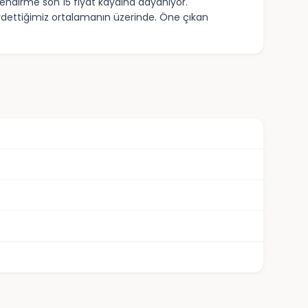
rlendirme son 15 fiyat kaydına dayanıyor.
aydettiğimiz ortalamanın üzerinde. Öne çıkan