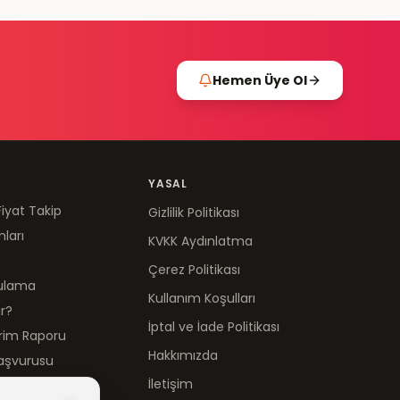
Hemen Üye Ol
YASAL
Fiyat Takip
Gizlilik Politikası
mları
KVKK Aydınlatma
Çerez Politikası
gulama
Kullanım Koşulları
ır?
İptal ve İade Politikası
irim Raporu
Hakkımızda
aşvurusu
İletişim