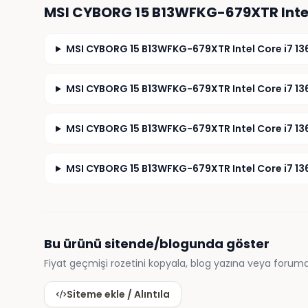
MSI CYBORG 15 B13WFKG-679XTR Inte
MSI CYBORG 15 B13WFKG-679XTR Intel Core i7 136
MSI CYBORG 15 B13WFKG-679XTR Intel Core i7 1362
MSI CYBORG 15 B13WFKG-679XTR Intel Core i7 136
MSI CYBORG 15 B13WFKG-679XTR Intel Core i7 1362
Bu ürünü sitende/blogunda göster
Fiyat geçmişi rozetini kopyala, blog yazına veya foruma
Siteme ekle / Alıntıla