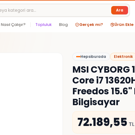
Ara
Nasıl Çalışır?
Topluluk
Blog
Gerçek mi?
Ürün Ekle
Hepsiburada
Elektronik
MSI CYBORG 1
Core i7 1362
Freedos 15.6"
Bilgisayar
72.189,55
TL