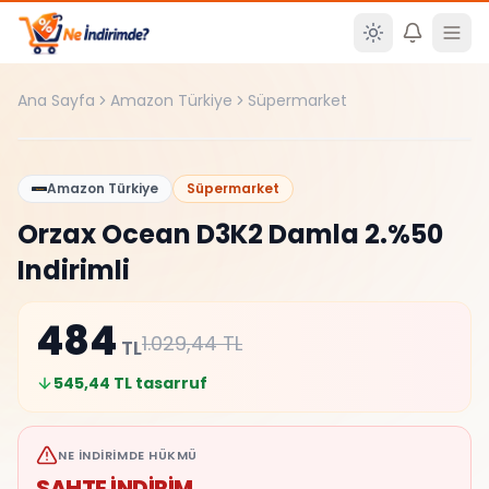
Ana içeriğe atla
Ana Sayfa
Amazon Türkiye
Süpermarket
Şüpheli
%
53
Amazon Türkiye
Süpermarket
Orzax Ocean D3K2 Damla 2.%50
Indirimli
484
1.029,44
TL
TL
545,44
TL tasarruf
NE İNDIRIMDE HÜKMÜ
SAHTE İNDİRİM