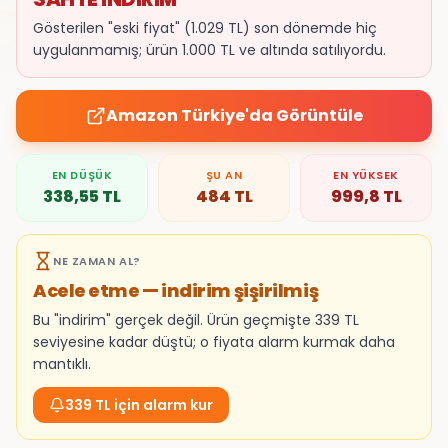
Gösterilen "eski fiyat" (1.029 TL) son dönemde hiç
uygulanmamış; ürün 1.000 TL ve altında satılıyordu.
Amazon Türkiye
'da Görüntüle
EN DÜŞÜK
ŞU AN
EN YÜKSEK
338,55
TL
484
TL
999,8
TL
NE ZAMAN AL?
Acele etme — indirim şişirilmiş
Bu "indirim" gerçek değil. Ürün geçmişte 339 TL
seviyesine kadar düştü; o fiyata alarm kurmak daha
mantıklı.
339 TL için alarm kur