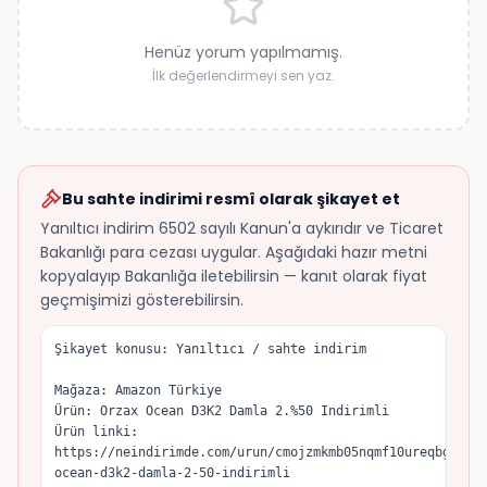
Henüz yorum yapılmamış.
İlk değerlendirmeyi sen yaz.
Bu sahte indirimi resmî olarak şikayet et
Yanıltıcı indirim 6502 sayılı Kanun'a aykırıdır ve Ticaret
Bakanlığı para cezası uygular. Aşağıdaki hazır metni
kopyalayıp Bakanlığa iletebilirsin — kanıt olarak fiyat
geçmişimizi gösterebilirsin.
Şikayet konusu: Yanıltıcı / sahte indirim

Mağaza: Amazon Türkiye

Ürün: Orzax Ocean D3K2 Damla 2.%50 Indirimli

Ürün linki: 
https://neindirimde.com/urun/cmojzmkmb05nqmf10ureqbgvs/o
ocean-d3k2-damla-2-50-indirimli
