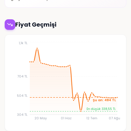
Fiyat Geçmişi
1,1k TL
704 TL
504 TL
Şu an: 484 TL
En düşük: 338,55 TL
304 TL
20 May
01 Haz
12 Tem
07 Ağu