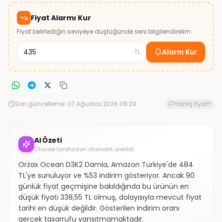
Fiyat Alarmı Kur
Fiyat belirlediğin seviyeye düştüğünde seni bilgilendirelim.
Alarm Kur
TL
Son güncelleme:
07 Ağustos 2026 08:29
Yanlış fiyat?
AI Özeti
Claude tarafından otomatik üretildi
Orzax Ocean D3K2 Damla, Amazon Türkiye'de 484
TL'ye sunuluyor ve %53 indirim gösteriyor. Ancak 90
günlük fiyat geçmişine bakıldığında bu ürünün en
düşük fiyatı 338,55 TL olmuş, dolayısıyla mevcut fiyat
tarihi en düşük değildir. Gösterilen indirim oranı
gerçek tasarrufu yansıtmamaktadır.