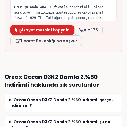
Ürün şu anda 484 TL fiyatla "indirimli" olarak 
sunuluyor; satıcının gösterdiği eski/orijinal 
fiyat 1.029 TL. Tuttuğum fiyat geçmişine göre 
ürün son dönemde 339 TL seviyesine kadar 
düşmüştü, dolayısıyla indirim öncesi referans 
Şikayet metnini kopyala
Alo 175
fiyatın yapay olarak yükseltildiğini düşünüyorum.

Ticaret Bakanlığı'na başvur
6502 sayılı Tüketicinin Korunması Hakkında Kanun 
ve İndirimli Satışlara İlişkin Yönetmelik gereği, 
indirim öncesi referans fiyat önceki 30 gün 
içinde uygulanan en düşük fiyat olmalıdır. 
Konunun incelenmesini ve gereğinin yapılmasını 
talep ederim.
Orzax Ocean D3K2 Damla 2.%50
Indirimli
hakkında sık sorulanlar
Orzax Ocean D3K2 Damla 2.%50 Indirimli gerçek
indirim mi?
Orzax Ocean D3K2 Damla 2.%50 Indirimli şu an