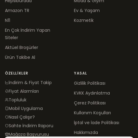
Hepsiburada
Moda & Giyim
Amazon TR
Ev & Yaşam
N11
Kozmetik
En Çok İndirim Yapan
Siteler
Aktüel Broşürler
Ürün Takibe Al
ÖZELLIKLER
YASAL
İndirim & Fiyat Takip
Gizlilik Politikası
Fiyat Alarmları
KVKK Aydınlatma
Topluluk
Çerez Politikası
Mobil Uygulama
Kullanım Koşulları
Nasıl Çalışır?
İptal ve İade Politikası
Sahte İndirim Raporu
Hakkımızda
Mağaza Başvurusu