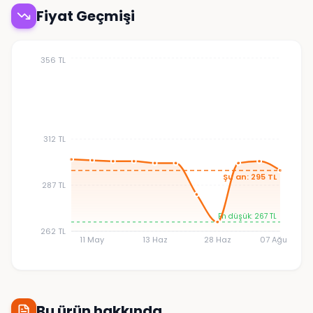
Fiyat Geçmişi
356 TL
312 TL
Şu an: 295 TL
287 TL
En düşük: 267 TL
262 TL
11 May
13 Haz
28 Haz
07 Ağu
Bu ürün hakkında