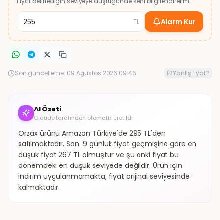
Fiyat belirlediğin seviyeye düştüğünde seni bilgilendirelim.
Alarm Kur
TL
Son güncelleme:
09 Ağustos 2026 09:46
Yanlış fiyat?
AI Özeti
Claude tarafından otomatik üretildi
Orzax ürünü Amazon Türkiye'de 295 TL'den
satılmaktadır. Son 19 günlük fiyat geçmişine göre en
düşük fiyat 267 TL olmuştur ve şu anki fiyat bu
dönemdeki en düşük seviyede değildir. Ürün için
indirim uygulanmamakta, fiyat orijinal seviyesinde
kalmaktadır.