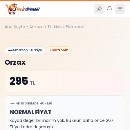
Ana içeriğe atla
Ana Sayfa
Amazon Türkiye
Elektronik
%
0
Amazon Türkiye
Elektronik
Orzax
295
TL
NE İNDIRIMDE HÜKMÜ
NORMAL FİYAT
Kayda değer bir indirim yok. Bu ürün daha önce 267
TL'ye kadar düşmüştü.