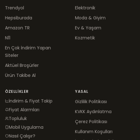
Trendyol
Elektronik
Hepsiburada
Moda & Giyim
Amazon TR
Ev & Yaşam
N11
Kozmetik
En Çok İndirim Yapan
Siteler
Aktüel Broşürler
Ürün Takibe Al
ÖZELLIKLER
YASAL
İndirim & Fiyat Takip
Gizlilik Politikası
Fiyat Alarmları
KVKK Aydınlatma
Topluluk
Çerez Politikası
Mobil Uygulama
Kullanım Koşulları
Nasıl Çalışır?