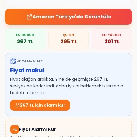
Amazon Türkiye
'da Görüntüle
EN DÜŞÜK
ŞU AN
EN YÜKSEK
267
TL
295
TL
301
TL
NE ZAMAN AL?
Fiyat makul
Fiyat olağan aralıkta. Yine de geçmişte 267 TL
seviyesine kadar indi; daha iyisini beklemek istersen o
hedefe alarm kur.
267 TL için alarm kur
Fiyat Alarmı Kur