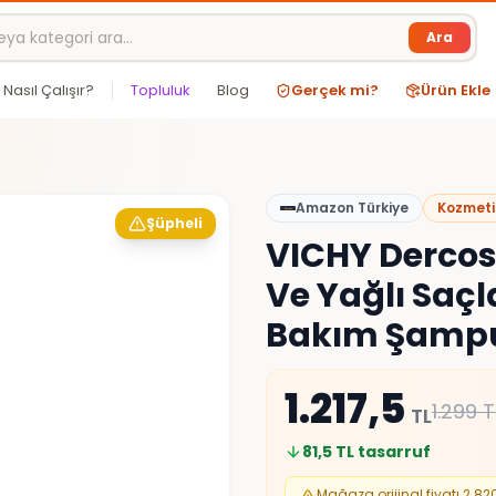
Ara
Nasıl Çalışır?
Topluluk
Blog
Gerçek mi?
Ürün Ekle
Amazon Türkiye
Kozmeti
Şüpheli
VICHY Dercos
Ve Yağlı Saçl
Bakım Şampu
1.217,5
1.299
T
TL
81,5
TL tasarruf
Mağaza orijinal fiyatı
2.82