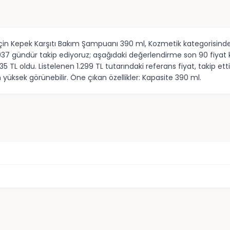
çin Kepek Karşıtı Bakım Şampuanı 390 ml, Kozmetik kategorisindek
537037 gündür takip ediyoruz; aşağıdaki değerlendirme son 90 fiya
12,35 TL oldu. Listelenen 1.299 TL tutarındaki referans fiyat, tak
üksek görünebilir. Öne çıkan özellikler: Kapasite 390 ml.