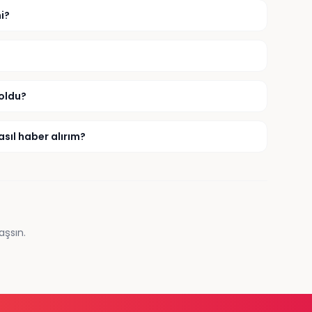
i?
 oldu?
sıl haber alırım?
aşsın.