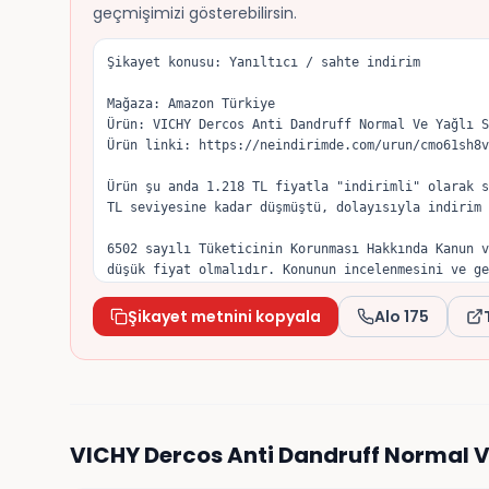
geçmişimizi gösterebilirsin.
Şikayet konusu: Yanıltıcı / sahte indirim

Mağaza: Amazon Türkiye

Ürün: VICHY Dercos Anti Dandruff Normal Ve Yağlı S
Ürün linki: https://neindirimde.com/urun/cmo61sh8v
Ürün şu anda 1.218 TL fiyatla "indirimli" olarak s
TL seviyesine kadar düşmüştü, dolayısıyla indirim 
6502 sayılı Tüketicinin Korunması Hakkında Kanun v
düşük fiyat olmalıdır. Konunun incelenmesini ve ge
Şikayet metnini kopyala
Alo 175
VICHY Dercos Anti Dandruff Normal 