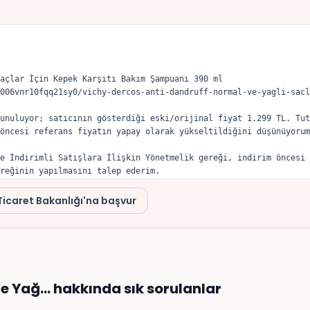
açlar İçin Kepek Karşıtı Bakım Şampuanı 390 ml

006vnr10fqq21sy0/vichy-dercos-anti-dandruff-normal-ve-yagli-sacl
unuluyor; satıcının gösterdiği eski/orijinal fiyat 1.299 TL. Tut
öncesi referans fiyatın yapay olarak yükseltildiğini düşünüyorum
e İndirimli Satışlara İlişkin Yönetmelik gereği, indirim öncesi 
reğinin yapılmasını talep ederim.
Ticaret Bakanlığı'na başvur
Ve Yağ…
hakkında sık sorulanlar