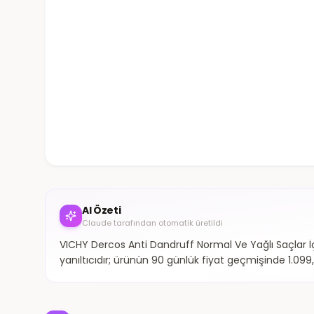
AI Özeti
Claude tarafından otomatik üretildi
VICHY Dercos Anti Dandruff Normal Ve Yağlı Saçlar İ
yanıltıcıdır; ürünün 90 günlük fiyat geçmişinde 1.09