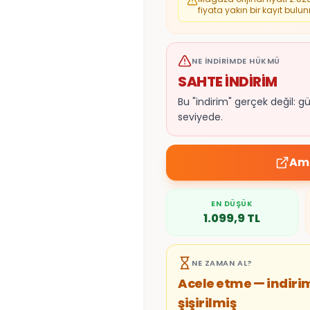
fiyata yakın bir kayıt bulun
NE İNDIRIMDE HÜKMÜ
SAHTE İNDİRİM
Bu "indirim" gerçek değil: g
seviyede.
Ama
EN DÜŞÜK
1.099,9
TL
NE ZAMAN AL?
Acele etme — indiri
şişirilmiş