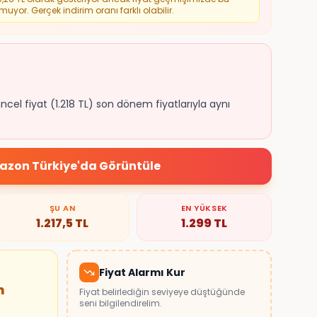
muyor. Gerçek indirim oranı farklı olabilir.
üncel fiyat (1.218 TL) son dönem fiyatlarıyla aynı
zon Türkiye
'da Görüntüle
ŞU AN
EN YÜKSEK
1.217,5
TL
1.299
TL
Fiyat Alarmı Kur
m
Fiyat belirlediğin seviyeye düştüğünde
seni bilgilendirelim.