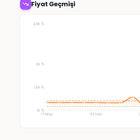
Fiyat Geçmişi
2,9k TL
2k TL
1,5k TL
1k TL
17 May
03 Haz