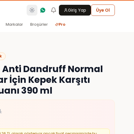
Giriş Yap
Üye Ol
Markalar
Broşürler
Pro
k
 Anti Dandruff Normal
ar İçin Kepek Karşıtı
anı 390 ml
L
0,26
TL olarak gösteriyor ancak fiyat geçmişimizde bu