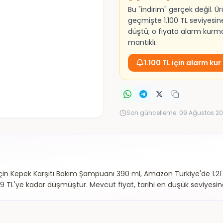
Bu "indirim" gerçek değil. Ü
geçmişte 1.100 TL seviyesin
düştü; o fiyata alarm kur
mantıklı.
1.100 TL için alarm kur
Son güncelleme:
09 Ağustos 20
çin Kepek Karşıtı Bakım Şampuanı 390 ml, Amazon Türkiye'de 1.217,
9,9 TL'ye kadar düşmüştür. Mevcut fiyat, tarihi en düşük seviyesi