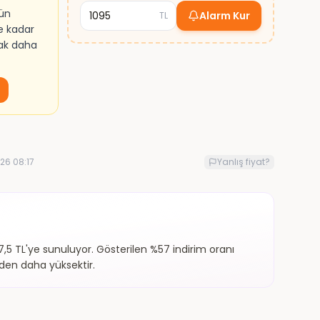
rün
Alarm Kur
TL
e kadar
mak daha
26 08:17
Yanlış fiyat?
5 TL'ye sunuluyor. Gösterilen %57 indirim oranı
nden daha yüksektir.