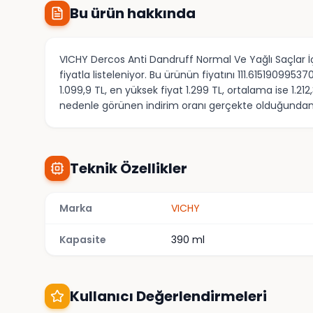
Bu ürün hakkında
VICHY Dercos Anti Dandruff Normal Ve Yağlı Saçlar İ
fiyatla listeleniyor. Bu ürünün fiyatını 111.61519099
1.099,9 TL, en yüksek fiyat 1.299 TL, ortalama ise 1.2
nedenle görünen indirim oranı gerçekte olduğundan y
Teknik Özellikler
Marka
VICHY
Kapasite
390 ml
Kullanıcı Değerlendirmeleri