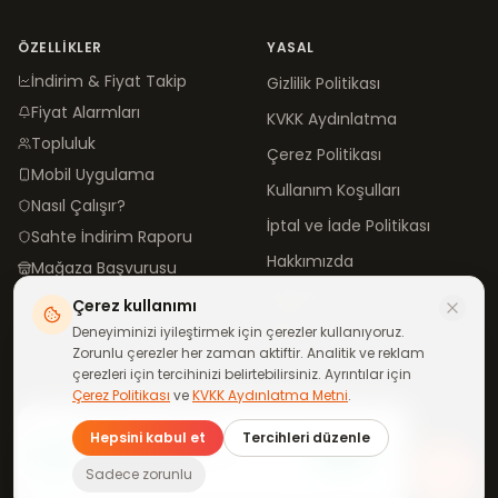
ÖZELLIKLER
YASAL
İndirim & Fiyat Takip
Gizlilik Politikası
Fiyat Alarmları
KVKK Aydınlatma
Topluluk
Çerez Politikası
Mobil Uygulama
Kullanım Koşulları
Nasıl Çalışır?
İptal ve İade Politikası
Sahte İndirim Raporu
Hakkımızda
Mağaza Başvurusu
İletişim
Çerez kullanımı
Blog
Deneyiminizi iyileştirmek için çerezler kullanıyoruz.
Zorunlu çerezler her zaman aktiftir. Analitik ve reklam
çerezleri için tercihinizi belirtebilirsiniz. Ayrıntılar için
Çerez Politikası
ve
KVKK Aydınlatma Metni
.
©
2026
neindirimde.com
·
Türkiye'de
ile yapıldı
Günün fırsatları
Hepsini kabul et
Tercihleri düzenle
telefonuna gelsin
Katıl
WhatsApp kanalımıza ücretsiz
Tüm mağazalar aktif
Sadece zorunlu
katıl