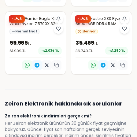
Trendyol
Trendyol
Zeiron Warrior Eagle X55
Zeiron Mostro X30 Ryzen 5
%
3
%
3
White Ryzen 7 5700X 32GB
5500 16GB DDR4 RAM
1TB M.2 RTX5060 27" 240Hz
512GB SSD RTX3050 24"
Normal fiyat
İzleniyor
Sıvı Soğutma Oyuncu Bilg
Curved Hazır Sistem Oyun
Bilgisayarı
59.965
35.469
TL
TL
61.999
TL
2.034
TL
36.749
TL
1.280
TL
Zeiron
Elektronik
hakkında sık sorulanlar
Zeiron elektronik indirimleri gerçek mi?
Her Zeiron elektronik ürününün 30 günlük fiyat geçmişine
bakıyoruz. Güncel fiyat son haftaların gerçek seviyesinin
altındaysa indirim gerçektir; indirim öncesi şişirilmiş fiyatları