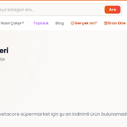
Ara
Nasıl Çalışır?
Topluluk
Blog
Gerçek mi?
Ürün Ekle
eri
lar
vetacore
süpermarket
için şu an indirimli ürün bulunamadı