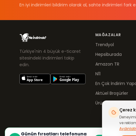
En iyi indirimleri bildirim olarak al, sahte indirimleri fark e
MAĞAZALAR
Trendyol
Türkiye'nin 4 büyük e-ticaret
Hepsiburada
sitesindeki indirimleri takip
Amazon TR
edin.
N11
En Çok İndirim Yapa
Aktüel Broşürler
Ürün Takibe Al
Çerez k
Deneyimin
ve reklam 
Aydınlat
Günün fırsatları telefonuna