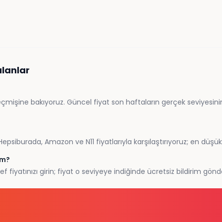
ulanlar
şine bakıyoruz. Güncel fiyat son haftaların gerçek seviyesinin al
siburada, Amazon ve N11 fiyatlarıyla karşılaştırıyoruz; en düşük 
im?
fiyatınızı girin; fiyat o seviyeye indiğinde ücretsiz bildirim gönd