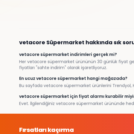
vetacore
Süpermarket
hakkında sık sor
vetacore süpermarket indirimleri gerçek mi?
Her vetacore süpermarket ürününün 30 günlük fiyat geçmi
fiyatları "sahte indirim" olarak işaretliyoruz.
En ucuz vetacore süpermarket hangi mağazada?
Bu sayfada vetacore süpermarket ürünlerini Trendyol, Hep
vetacore süpermarket için fiyat alarmı kurabilir miy
Evet. İlgilendiğiniz vetacore süpermarket ürününde hedef 
Fırsatları kaçırma