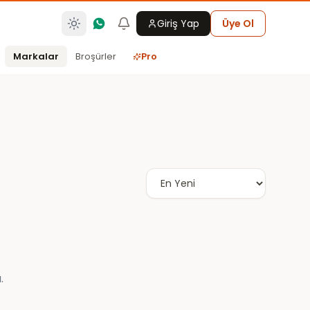
Giriş Yap
Üye Ol
Markalar
Broşürler
Pro
.