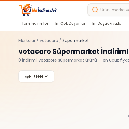
Ana içeriğe atla
Tüm İndirimler
En Çok Düşenler
En Düşük Fiyatlar
Markalar
/
vetacore
/
Süpermarket
vetacore
Süpermarket
İndiriml
0
indirimli
vetacore
süpermarket
ürünü — en ucuz fiyat
Filtrele