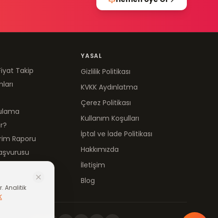
YASAL
Fiyat Takip
Gizlilik Politikası
mları
KVKK Aydınlatma
Çerez Politikası
gulama
Kullanım Koşulları
ır?
İptal ve İade Politikası
irim Raporu
Hakkımızda
aşvurusu
İletişim
Blog
. Analitik
K