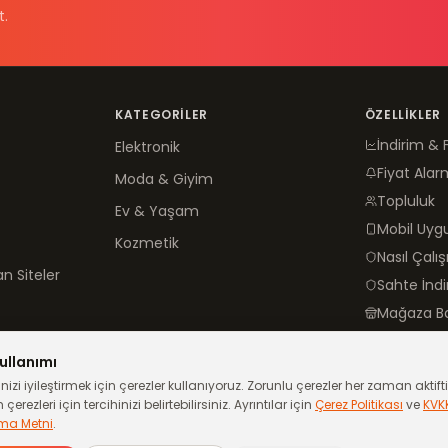
t.
KATEGORILER
ÖZELLIKLER
İndirim & 
Elektronik
Fiyat Alar
Moda & Giyim
Topluluk
Ev & Yaşam
Mobil Uy
Kozmetik
Nasıl Çalış
n Siteler
Sahte İnd
Mağaza B
ullanımı
izi iyileştirmek için çerezler kullanıyoruz. Zorunlu çerezler her zaman aktiftir
çerezleri için tercihinizi belirtebilirsiniz. Ayrıntılar için
Çerez Politikası
ve
KVK
ma Metni
.