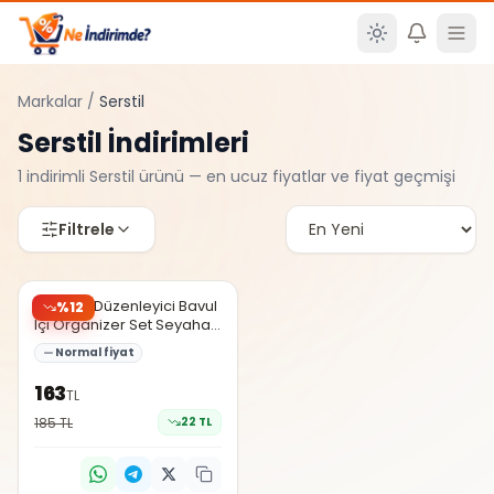
Ana içeriğe atla
Markalar
/
Serstil
Serstil
İndirimleri
1
indirimli
Serstil
ürünü — en ucuz fiyatlar ve fiyat geçmişi
Filtrele
Trendyol
6'lı Valiz Düzenleyici Bavul
%
12
Içi Organizer Set Seyahat
Hurcu Gri Puantiyeli
Normal fiyat
163
TL
185
TL
22
TL