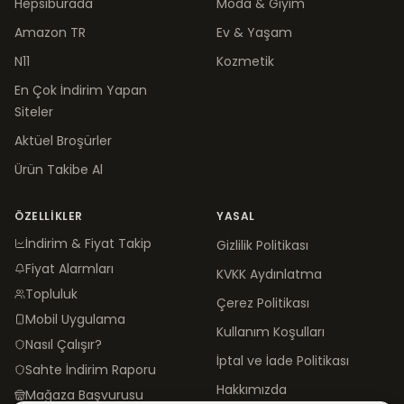
Hepsiburada
Moda & Giyim
Amazon TR
Ev & Yaşam
N11
Kozmetik
En Çok İndirim Yapan
Siteler
Aktüel Broşürler
Ürün Takibe Al
ÖZELLIKLER
YASAL
İndirim & Fiyat Takip
Gizlilik Politikası
Fiyat Alarmları
KVKK Aydınlatma
Topluluk
Çerez Politikası
Mobil Uygulama
Kullanım Koşulları
Nasıl Çalışır?
İptal ve İade Politikası
Sahte İndirim Raporu
Hakkımızda
Mağaza Başvurusu