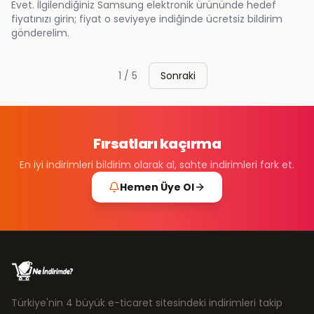
Evet. İlgilendiğiniz Samsung elektronik ürününde hedef
fiyatınızı girin; fiyat o seviyeye indiğinde ücretsiz bildirim
gönderelim.
1
/
5
Sonraki
Fırsatları kaçırma
En iyi indirimleri bildirim olarak al, sahte indirimleri fark et.
Hemen Üye Ol
Türkiye'nin 4 büyük e-ticaret sitesindeki indirimleri takip