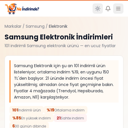
Ana içeriğe atla
Markalar
/
Samsung
/
Elektronik
Samsung
Elektronik
İndirimleri
101
indirimli
Samsung
elektronik
ürünü — en ucuz fiyatlar
Samsung Elektronik için şu an 101 indirimli ürün
listeleniyor; ortalama indirim %19, en uygunu 150
TL'den başlıyor. 21 üründe indirim öncesi fiyat
yükseltilmiş; almadan önce fiyat geçmişine bakın.
Fiyatlar 4 mağazada (Trendyol, Hepsiburada,
Amazon, N11) karşılaştırılıyor.
101
%19
İndirimli ürün
Ortalama indirim
%85
21
En yüksek indirim
Sahte indirim
6
30 günün dibinde