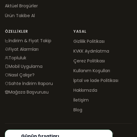
Aktüel Broşürler
Ürün Takibe Al
ÖZELLIKLER
YASAL
İndirim & Fiyat Takip
Gizlilik Politikası
Fiyat Alarmları
KVKK Aydınlatma
Topluluk
Çerez Politikası
Mobil Uygulama
Kullanım Koşulları
Nasıl Çalışır?
İptal ve İade Politikası
Sahte İndirim Raporu
Hakkımızda
Mağaza Başvurusu
İletişim
Blog
©
2026
neindirimde.com
·
Türkiye'de
ile yapıldı
Günün fırsatları