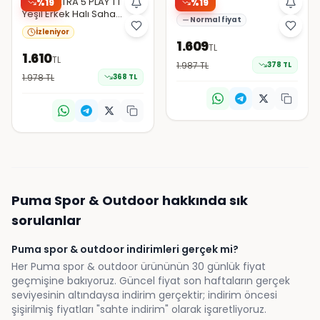
Puma ULTRA 5 PLAY TT
PUMA
%
19
%
19
Yeşil Erkek Halı Saha
Normal fiyat
Ayakkabısı
İzleniyor
1.609
TL
1.610
TL
1.987
TL
378
TL
1.978
TL
368
TL
Puma
Spor & Outdoor
hakkında sık
sorulanlar
Puma spor & outdoor indirimleri gerçek mi?
Her Puma spor & outdoor ürününün 30 günlük fiyat
geçmişine bakıyoruz. Güncel fiyat son haftaların gerçek
seviyesinin altındaysa indirim gerçektir; indirim öncesi
şişirilmiş fiyatları "sahte indirim" olarak işaretliyoruz.