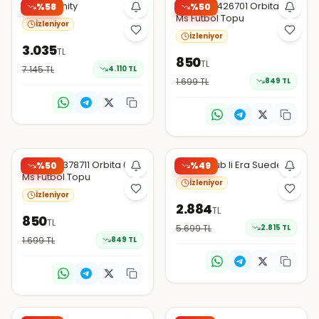
Puma Trinity
Puma 08426701 Orbita 6
%
58
%
50
Ms Futbol Topu
İzleniyor
İzleniyor
3.035
TL
850
TL
7.145
TL
4.110
TL
1.699
TL
849
TL
Hepsiburada
Hepsiburada
Puma 08378711 Orbita 6
Puma Club Ii Era Suede
%
50
%
49
Ms Futbol Topu
İzleniyor
İzleniyor
2.884
TL
850
TL
5.699
TL
2.815
TL
1.699
TL
849
TL
Amazon Türkiye
Amazon Türkiye