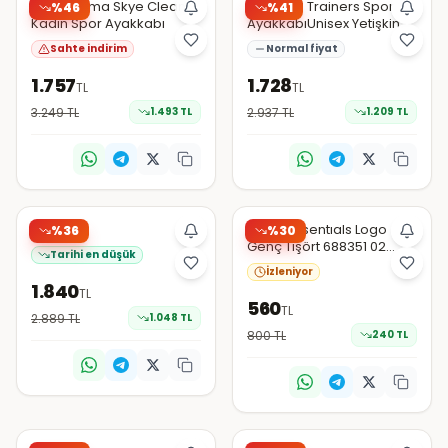
Şüpheli
Puma Puma Skye Clean
PUMA UP Trainers Spor
%
46
%
41
Kadın Spor Ayakkabı
AyakkabıUnisex Yetişkin
Sahte indirim
Normal fiyat
1.757
1.728
TL
TL
3.249
TL
1.493
TL
2.937
TL
1.209
TL
Amazon Türkiye
N11
EN DÜŞÜK
PUMA
Puma Essentıals Logo
%
36
%
30
Genç Tişört 688351 02
Tarihi en düşük
Beyaz
İzleniyor
1.840
TL
560
TL
2.889
TL
1.048
TL
800
TL
240
TL
Hepsiburada
Amazon Türkiye