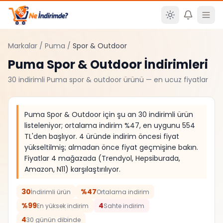
Ana içeriğe atla
Markalar
/
Puma
/
Spor & Outdoor
Puma
Spor & Outdoor
İndirimleri
30
indirimli
Puma
spor & outdoor
ürünü — en ucuz fiyatlar
Puma Spor & Outdoor için şu an 30 indirimli ürün
listeleniyor; ortalama indirim %47, en uygunu 554
TL'den başlıyor. 4 üründe indirim öncesi fiyat
yükseltilmiş; almadan önce fiyat geçmişine bakın.
Fiyatlar 4 mağazada (Trendyol, Hepsiburada,
Amazon, N11) karşılaştırılıyor.
30
%47
İndirimli ürün
Ortalama indirim
%99
4
En yüksek indirim
Sahte indirim
4
30 günün dibinde