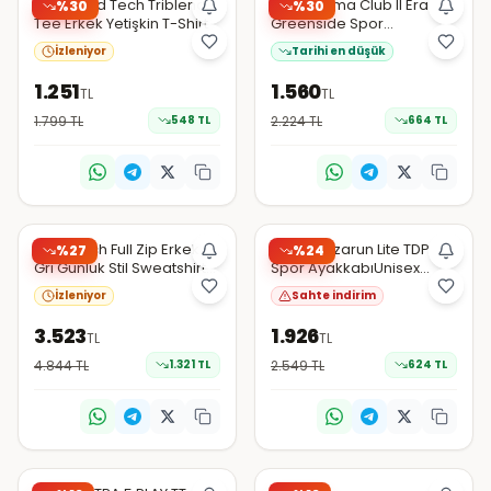
EN DÜŞÜK
Puma Tad Tech Triblend
PUMA Puma Club II Era
%
30
%
30
Tee Erkek Yetişkin T-Shirt
Greenside Spor
AyakkabıErkek
İzleniyor
Tarihi en düşük
1.251
1.560
TL
TL
1.799
TL
548
TL
2.224
TL
664
TL
Hepsiburada
Amazon Türkiye
Şüpheli
Pumatech Full Zip Erkek
PUMA Anzarun Lite TDP
%
27
%
24
Gri Gunluk Stil Sweatshirt
Spor AyakkabıUnisex
69218565
Yetişkin
İzleniyor
Sahte indirim
3.523
1.926
TL
TL
4.844
TL
1.321
TL
2.549
TL
624
TL
Trendyol
Amazon Türkiye