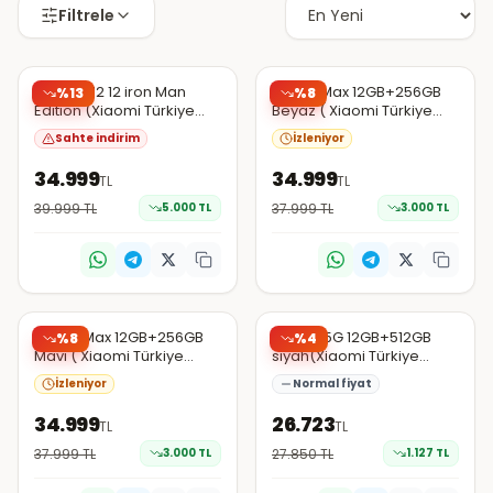
Filtrele
Trendyol
Trendyol
EN DÜŞÜK
X8 Pro 512 12 iron Man
X8 Pro Max 12GB+256GB
%
13
%
8
Edition (Xiaomi Türkiye
Beyaz ( Xiaomi Türkiye
Şüpheli
Garantili) Gold
Garantili )
Sahte indirim
İzleniyor
34.999
34.999
TL
TL
39.999
TL
5.000
TL
37.999
TL
3.000
TL
Trendyol
Trendyol
X8 Pro Max 12GB+256GB
M8 Pro 5G 12GB+512GB
%
8
%
4
Mavi ( Xiaomi Türkiye
siyah(Xiaomi Türkiye
Garantili )
Garantili)
İzleniyor
Normal fiyat
34.999
26.723
TL
TL
37.999
TL
3.000
TL
27.850
TL
1.127
TL