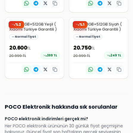
Trendyol
Trendyol
M8 5G 8GB+512GB Yeşil (
M8 5G 8GB+512GB Siyah (
%
2
%
1
Xiaomi Türkiye Garantili )
Xiaomi Türkiye Garantili )
Normal fiyat
Normal fiyat
20.600
20.750
TL
TL
20.999
TL
399
TL
20.999
TL
249
TL
POCO
Elektronik
hakkında sık sorulanlar
POCO elektronik indirimleri gerçek mi?
Her POCO elektronik ürününün 30 günlük fiyat geçmişine
bakıyoruz. Güncel fiyat son haftaların gerçek seviyesinin