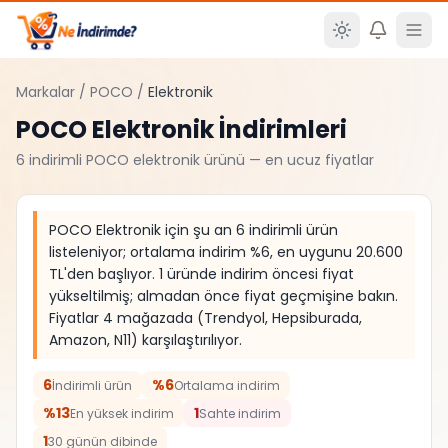
Ana içeriğe atla
Markalar
/
POCO
/
Elektronik
POCO
Elektronik
İndirimleri
6
indirimli
POCO
elektronik
ürünü — en ucuz fiyatlar
POCO Elektronik için şu an 6 indirimli ürün
listeleniyor; ortalama indirim %6, en uygunu 20.600
TL'den başlıyor. 1 üründe indirim öncesi fiyat
yükseltilmiş; almadan önce fiyat geçmişine bakın.
Fiyatlar 4 mağazada (Trendyol, Hepsiburada,
Amazon, N11) karşılaştırılıyor.
6
%6
İndirimli ürün
Ortalama indirim
%13
1
En yüksek indirim
Sahte indirim
1
30 günün dibinde