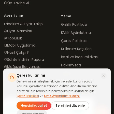
Ürün Takibe Al
ÖZELLIKLER
YASAL
İndirim & Fiyat Takip
Gizlilik Politikası
Fiyat Alarmları
KVKK Aydınlatma
Topluluk
Çerez Politikası
Mobil Uygulama
Kullanım Koşulları
Nasıl Çalışır?
İptal ve İade Politikası
Sahte İndirim Raporu
Hakkımızda
Mağaza Başvurusu
İletişim
Çerez kullanımı
Blog
Deneyiminizi iyileştirmek için çerezler kullanıyoruz.
Zorunlu çerezler her zaman aktiftir. Analitik ve reklam
çerezleri için tercihinizi belirtebilirsiniz. Ayrıntılar için
Çerez Politikası
ve
KVKK Aydınlatma Metni
.
©
2026
neindirimde.com
·
Türkiye'de
ile yapıldı
Günün fırsatları
Hepsini kabul et
Tercihleri düzenle
telefonuna gelsin
Katıl
WhatsApp kanalımıza ücretsiz
Tüm mağazalar aktif
Sadece zorunlu