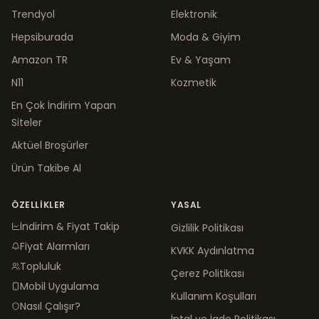
Trendyol
Elektronik
Hepsiburada
Moda & Giyim
Amazon TR
Ev & Yaşam
N11
Kozmetik
En Çok İndirim Yapan
Siteler
Aktüel Broşürler
Ürün Takibe Al
ÖZELLIKLER
YASAL
İndirim & Fiyat Takip
Gizlilik Politikası
Fiyat Alarmları
KVKK Aydınlatma
Topluluk
Çerez Politikası
Mobil Uygulama
Kullanım Koşulları
Nasıl Çalışır?