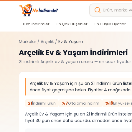
Ana içeriğe atla
Tüm İndirimler
En Çok Düşenler
En Düşük Fiyatlar
Markalar
/
Arçelik
/
Ev & Yaşam
Arçelik
Ev & Yaşam
İndirimleri
21
indirimli
Arçelik
ev & yaşam
ürünü — en ucuz fiyatlar
Arçelik Ev & Yaşam için şu an 21 indirimli ürün lis
önce fiyat geçmişine bakın. Fiyatlar 4 mağazada (T
21
%7
%18
İndirimli ürün
Ortalama indirim
En yüksek 
Arçelik Ev & Yaşam için şu an 21 indirimli ürün liste
fiyat 30 gün önce daha ucuzdu, almadan önce fiyat 