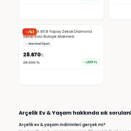
Hepsiburada
Arçelik A 811 B Yapay Zekalı Diamond
%
1
Serisi Solo Bulaşık Makinesi
Normal fiyat
28.670
TL
28.999
TL
329
TL
Arçelik
Ev & Yaşam
hakkında sık sorulan
Arçelik ev & yaşam indirimleri gerçek mi?