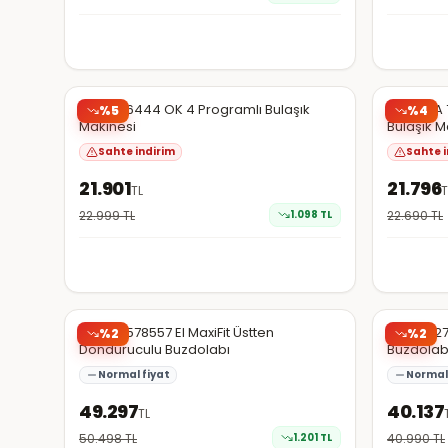
Hepsiburada
Hepsibura
Şüpheli
Arçelik 6444 OK 4 Programlı Bulaşık
Arçelik A 
%
5
%
4
Makinesi
Bulaşık M
Sahte indirim
Sahte i
21.901
21.796
TL
T
22.999
TL
1.098
TL
22.690
TL
Hepsiburada
Hepsibura
Arçelik 578557 EI MaxiFit Üstten
Arçelik 2
%
2
%
2
Donduruculu Buzdolabı
Buzdolab
Normal fiyat
Normal 
49.297
40.137
TL
50.498
TL
1.201
TL
40.990
TL