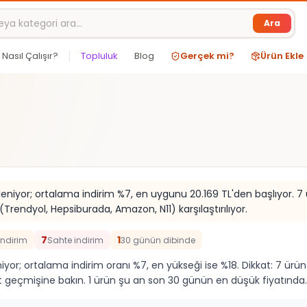
Ara
Nasıl Çalışır?
Topluluk
Blog
Gerçek mi?
Ürün Ekle
teleniyor; ortalama indirim %7, en uygunu 20.169 TL'den başlıyor. 
rendyol, Hepsiburada, Amazon, N11) karşılaştırılıyor.
7
1
indirim
Sahte indirim
30 günün dibinde
leniyor; ortalama indirim oranı %7, en yükseği ise %18. Dikkat: 7 
geçmişine bakın. 1 ürün şu an son 30 günün en düşük fiyatında.