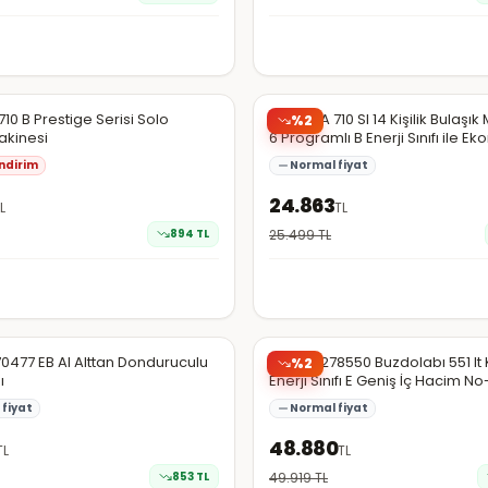
da
Hepsiburada
Şüpheli
710 B Prestige Serisi Solo
Arçelik A 710 SI 14 Kişilik Bulaşı
%
2
akinesi
6 Programlı B Enerji Sınıfı ile E
Çalışma
ndirim
Normal fiyat
24.863
L
TL
894
TL
25.499
TL
da
Hepsiburada
70477 EB AI Alttan Donduruculu
Arçelik 278550 Buzdolabı 551 lt
%
2
ı
Enerji Sınıfı E Geniş İç Hacim No
Teknoloji
fiyat
Normal fiyat
48.880
TL
TL
853
TL
49.919
TL