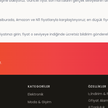
ne bakıyoruz. Güncel fiyat son haftaların gerçek seviyesinin altın
burada, Amazon ve N11 fiyatlarıyla karşılaştırıyoruz; en düşük fiy
atınızı girin; fiyat o seviyeye indiğinde ücretsiz bildirim göndere
t.
KATEGORILER
ÖZELLIKLER
İndirim & 
Elektronik
Fiyat Alar
Moda & Giyim
Topluluk