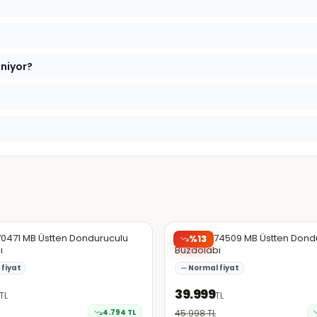
eniyor?
da
Hepsiburada
70471 MB Üstten Donduruculu
Arçelik 574509 MB Üstten Dond
%
13
ı
Buzdolabı
fiyat
Normal fiyat
39.999
TL
TL
4.794
TL
45.998
TL