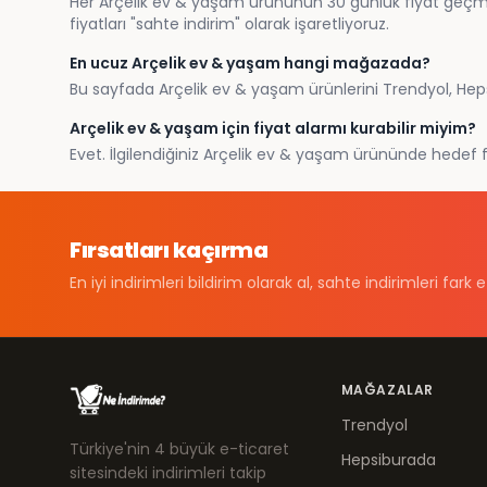
Her Arçelik ev & yaşam ürününün 30 günlük fiyat geçmişi
fiyatları "sahte indirim" olarak işaretliyoruz.
En ucuz Arçelik ev & yaşam hangi mağazada?
Bu sayfada Arçelik ev & yaşam ürünlerini Trendyol, Hepsi
Arçelik ev & yaşam için fiyat alarmı kurabilir miyim?
Evet. İlgilendiğiniz Arçelik ev & yaşam ürününde hedef fiy
Fırsatları kaçırma
En iyi indirimleri bildirim olarak al, sahte indirimleri fark e
MAĞAZALAR
Trendyol
Türkiye'nin 4 büyük e-ticaret
Hepsiburada
sitesindeki indirimleri takip