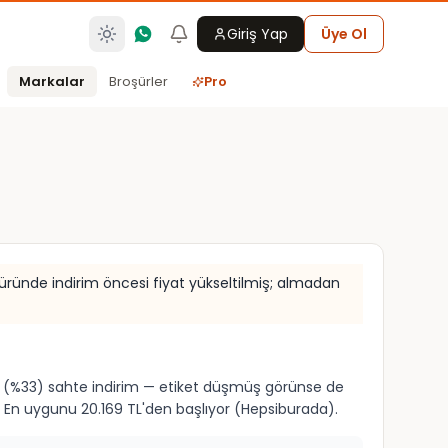
Giriş Yap
Üye Ol
Markalar
Broşürler
Pro
7 üründe indirim öncesi fiyat yükseltilmiş; almadan
ürün (%33) sahte indirim — etiket düşmüş görünse de
 En uygunu 20.169 TL'den başlıyor (Hepsiburada).