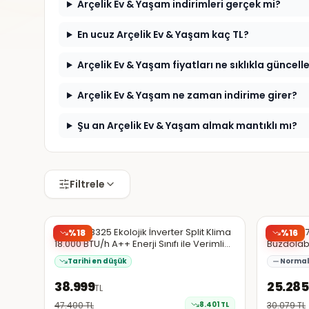
Arçelik Ev & Yaşam indirimleri gerçek mi?
En ucuz Arçelik Ev & Yaşam kaç TL?
Arçelik Ev & Yaşam fiyatları ne sıklıkla güncell
Arçelik Ev & Yaşam ne zaman indirime girer?
Şu an Arçelik Ev & Yaşam almak mantıklı mı?
Filtrele
Hepsiburada
Hepsibura
EN DÜŞÜK
Arçelik 18325 Ekolojik İnverter Split Klima
Arçelik 5
%
18
%
16
18.000 BTU/h A++ Enerji Sınıfı ile Verimli
Buzdolab
Soğutma
Tarihi en düşük
Normal 
38.999
25.285
TL
47.400
TL
8.401
TL
30.079
TL