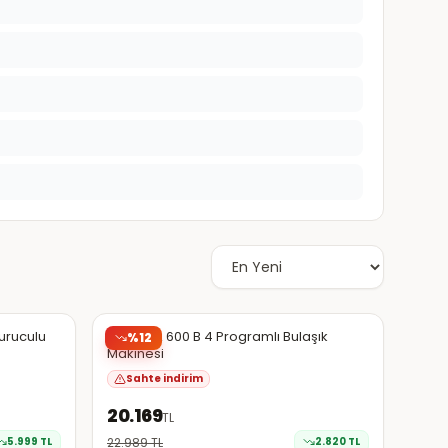
Hepsiburada
Şüpheli
uruculu
Arçelik A 600 B 4 Programlı Bulaşık
%
12
Makinesi
Sahte indirim
20.169
TL
5.999
TL
22.989
TL
2.820
TL