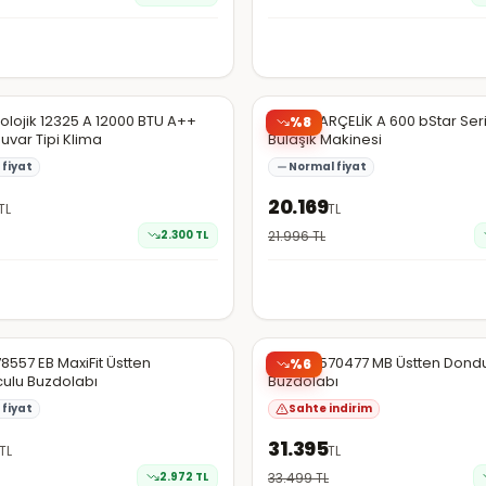
da
Hepsiburada
kolojik 12325 A 12000 BTU A++
Arçelik ARÇELİK A 600 bStar Seri
%
8
Duvar Tipi Klima
Bulaşık Makinesi
fiyat
Normal fiyat
20.169
TL
TL
2.300
TL
21.996
TL
da
Hepsiburada
78557 EB MaxiFit Üstten
Arçelik 570477 MB Üstten Dond
%
6
ulu Buzdolabı
Buzdolabı
fiyat
Sahte indirim
31.395
TL
TL
2.972
TL
33.499
TL