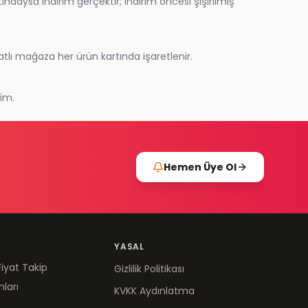
daysa indirim gerçektir; indirim öncesi şişirilmiş
atlı mağaza her ürün kartında işaretlenir.
lim.
Hemen Üye Ol
YASAL
Fiyat Takip
Gizlilik Politikası
mları
KVKK Aydınlatma