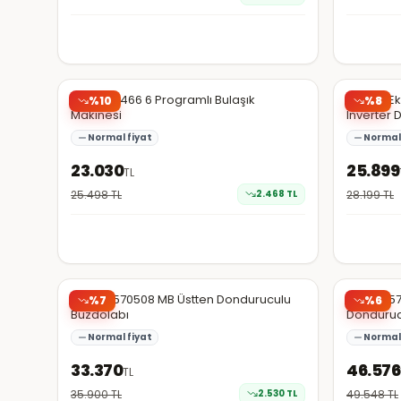
Hepsiburada
Hepsibura
Arçelik 6466 6 Programlı Bulaşık
Arçelik E
%
10
%
8
Makinesi
Inverter 
Normal fiyat
Normal 
23.030
25.899
TL
25.498
TL
2.468
TL
28.199
TL
Hepsiburada
Hepsibura
Arçelik 570508 MB Üstten Donduruculu
Arçelik 5
%
7
%
6
Buzdolabı
Donduruc
Normal fiyat
Normal 
33.370
46.576
TL
35.900
TL
2.530
TL
49.548
TL