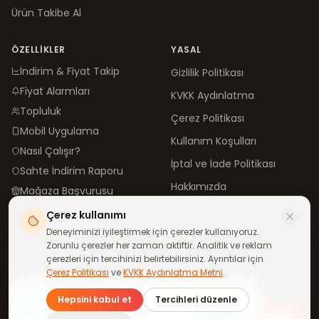
Ürün Takibe Al
ÖZELLIKLER
YASAL
İndirim & Fiyat Takip
Gizlilik Politikası
Fiyat Alarmları
KVKK Aydınlatma
Topluluk
Çerez Politikası
Mobil Uygulama
Kullanım Koşulları
Nasıl Çalışır?
İptal ve İade Politikası
Sahte İndirim Raporu
Hakkımızda
Mağaza Başvurusu
İletişim
Çerez kullanımı
Blog
Deneyiminizi iyileştirmek için çerezler kullanıyoruz.
Zorunlu çerezler her zaman aktiftir. Analitik ve reklam
çerezleri için tercihinizi belirtebilirsiniz. Ayrıntılar için
Çerez Politikası
ve
KVKK Aydınlatma Metni
.
©
2026
neindirimde.com
·
Türkiye'de
ile yapıldı
Günün fırsatları
Hepsini kabul et
Tercihleri düzenle
telefonuna gelsin
Katıl
WhatsApp kanalımıza ücretsiz