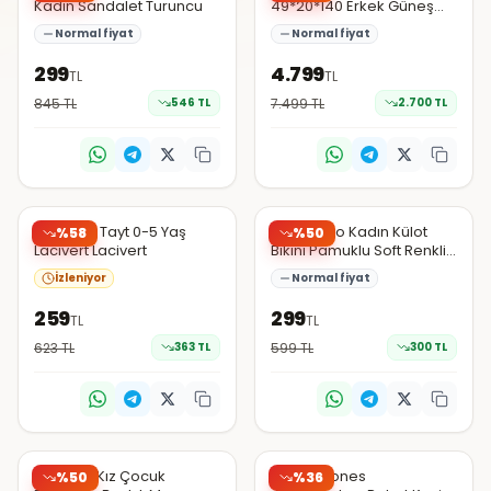
Kadın Sandalet Turuncu
49*20*140 Erkek Güneş
Gözlüğü
Normal fiyat
Normal fiyat
299
4.799
TL
TL
845
TL
546
TL
7.499
TL
2.700
TL
N11
N11
Cigit Fitilli Tayt 0-5 Yaş
Sebatingo Kadın Külot
%
58
%
50
Lacivert Lacivert
Bikini Pamuklu Soft Renkli 7
Li Paket
İzleniyor
Normal fiyat
259
299
TL
TL
623
TL
363
TL
599
TL
300
TL
N11
N11
Şüpheli
DeFacto Kız Çocuk
Jack & Jones
%
50
%
36