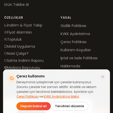
Ürün Takibe Al
ÖZELLIKLER
YASAL
İndirim & Fiyat Takip
Gizlilik Politikası
Fiyat Alarmları
KVKK Aydınlatma
Topluluk
Çerez Politikası
Mobil Uygulama
Kullanım Koşulları
Nasıl Çalışır?
İptal ve İade Politikası
Sahte İndirim Raporu
Hakkımızda
Mağaza Başvurusu
İletişim
Çerez kullanımı
Blog
Deneyiminizi iyileştirmek için çerezler kullanıyoruz.
Zorunlu çerezler her zaman aktiftir. Analitik ve reklam
çerezleri için tercihinizi belirtebilirsiniz. Ayrıntılar için
Çerez Politikası
ve
KVKK Aydınlatma Metni
.
©
2026
neindirimde.com
·
Türkiye'de
ile yapıldı
Günün fırsatları
Hepsini kabul et
Tercihleri düzenle
telefonuna gelsin
Katıl
WhatsApp kanalımıza ücretsiz