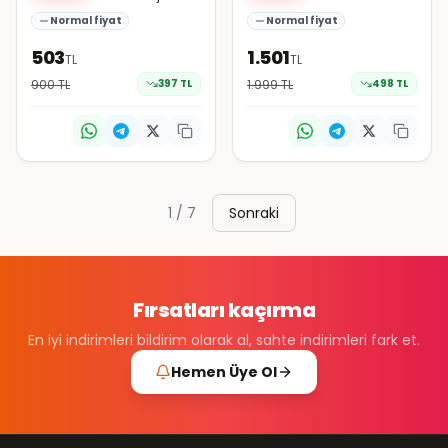
Takımı
Normal fiyat
Normal fiyat
503
1.501
TL
TL
900
TL
397
TL
1.999
TL
498
TL
1
/
7
Sonraki
Fırsatları kaçırma
En iyi indirimleri bildirim olarak al, sahte indirimleri fark et.
Hemen Üye Ol