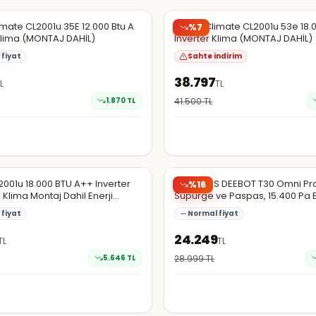
mate CL2001u 35E 12.000 Btu A
Bosch Climate CL2001u 53e 18.0
%
7
Klima (MONTAJ DAHİL)
Inverter Klima (MONTAJ DAHİL)
fiyat
Sahte indirim
38.797
L
TL
1.870
TL
41.500
TL
da
Hepsiburada
001u 18.000 BTU A++ Inverter
ECOVACS DEEBOT T30 Omni Pr
%
16
i Klima Montaj Dahil Enerji
Süpürge ve Paspas, 15.400 Pa 
i
Gücü, Otomatik Toz Boşaltma, 
fiyat
Normal fiyat
Hava ile Kurutma, 200 Dakikay
Çalışma , Evcil Hayvan Tüyleri v
24.249
TL
TL
İçin Temizlik
5.646
TL
28.999
TL
da
Hepsiburada