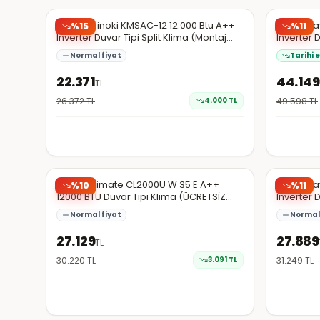
Kumtel Hinoki KMSAC-12 12.000 Btu A++
Daikin D
%
15
%
11
Inverter Duvar Tipi Split Klima (Montaj
Inverter 
Dahil)
Dahil)
Normal fiyat
Tarihi 
22.371
44.149
TL
26.372
TL
4.000
TL
49.598
TL
Hepsiburada
Hepsibura
Bosch Climate CL2000U W 35 E A++
Daikin D
%
10
%
11
12000 BTU Duvar Tipi Klima (ÜCRETSİZ
Inverter 
MONTAJ)
Normal fiyat
Normal 
27.129
27.889
TL
30.220
TL
3.091
TL
31.249
TL