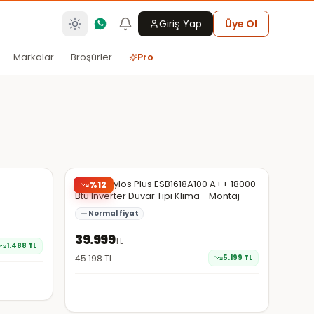
Giriş Yap
Üye Ol
Markalar
Broşürler
Pro
Hepsiburada
E.C.A. Spylos Plus ESB1618A100 A++ 18000
%
12
Btu Inverter Duvar Tipi Klima - Montaj
Normal fiyat
39.999
TL
1.488
TL
45.198
TL
5.199
TL
Hepsiburada