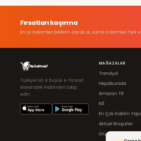
Fırsatları kaçırma
En iyi indirimleri bildirim olarak al, sahte indirimleri fark e
MAĞAZALAR
Trendyol
Türkiye'nin 4 büyük e-ticaret
Hepsiburada
sitesindeki indirimleri takip
Amazon TR
edin.
N11
En Çok İndirim Yapa
Aktüel Broşürler
Ürün Takibe Al