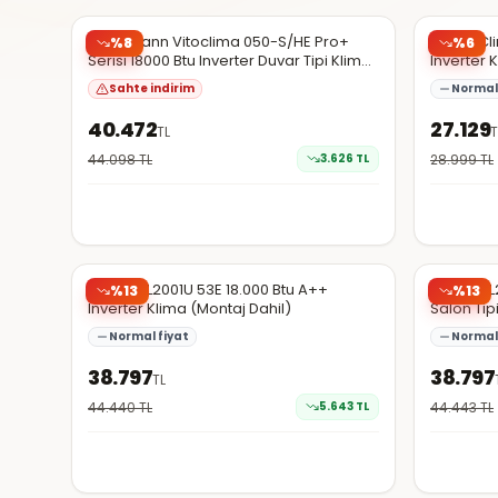
Şüpheli
Viessmann Vitoclima 050-S/HE Pro+
Bosch Cli
%
8
%
6
Serisi 18000 Btu Inverter Duvar Tipi Klima
Inverter 
(Montaj Dahil)
Sahte indirim
Normal 
40.472
27.129
TL
T
44.098
TL
3.626
TL
28.999
TL
Hepsiburada
Hepsibura
Bosch CL2001U 53E 18.000 Btu A++
Bosch CL2
%
13
%
13
Inverter Klima (Montaj Dahil)
Salon Tip
Verimliliğ
Normal fiyat
Normal 
38.797
38.797
TL
44.440
TL
5.643
TL
44.443
TL
Hepsiburada
Hepsibura