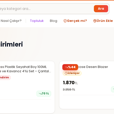
Ara
Nasıl Çalışır?
Topluluk
Blog
Gerçek mi?
Ürün Ekle
irimleri
da
Hepsiburada
Şüpheli
ss Plastik Seyahat Boy 100ML
İpekyol Ekose Desen Blazer
%
44
 ve Kavanoz 4’lü Set – Çantalı
İzleniyor
iti
ndirim
1.870
TL
3.358
TL
70
TL
da
Hepsiburada