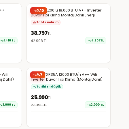
EN DÜŞÜK
Şüpheli
A++
Bosch CL2001u 18.000 BTU A++ Inverter
%
10
Duvar Tipi Klima Montaj Dahil Enerji
Verimliliği
Sahte indirim
38.797
TL
1.410
TL
42.998
TL
4.201
TL
Hepsiburada
EN DÜŞÜK
 Wifi
Kaira DTXR35A 12000 BTU/h A++ Wifi
%
7
j Dahil)
Inverter Duvar Tipi Klima (Montaj Dahil)
Tarihi en düşük
25.990
TL
3.000
TL
27.990
TL
2.000
TL