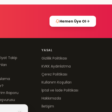
Hemen Üye Ol
YASAL
Fiyat Takip
Gizlilik Politikası
mları
KVKK Aydınlatma
Çerez Politikası
gulama
Kullanım Koşulları
ır?
İptal ve İade Politikası
irim Raporu
Hakkımızda
aşvurusu
İletişim