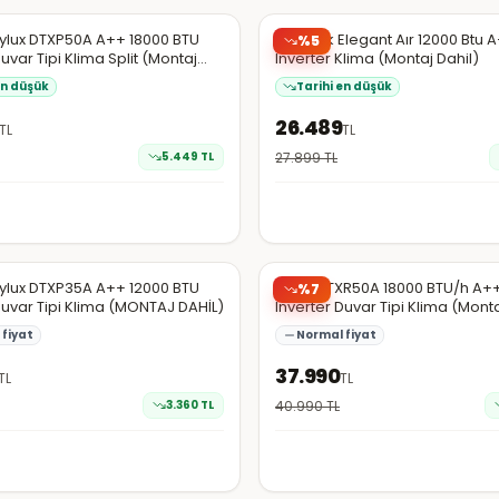
EN DÜŞÜK
aylux DTXP50A A++ 18000 BTU
Baymak Elegant Aır 12000 Btu 
%
5
Duvar Tipi Klima Split (Montaj
İnverter Klima (Montaj Dahil)
en düşük
Tarihi en düşük
26.489
TL
TL
5.449
TL
27.899
TL
da
Hepsiburada
aylux DTXP35A A++ 12000 BTU
Kaira DTXR50A 18000 BTU/h A++
%
7
Duvar Tipi Klima (MONTAJ DAHİL)
Inverter Duvar Tipi Klima (Monta
fiyat
Normal fiyat
37.990
TL
TL
3.360
TL
40.990
TL