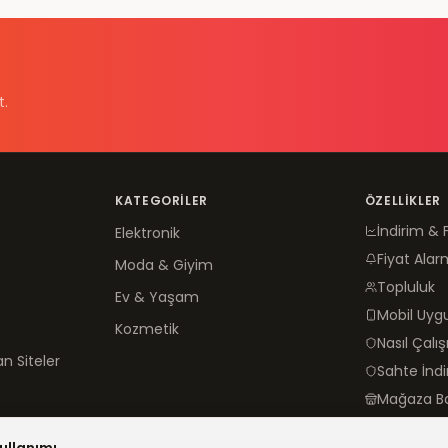
t.
KATEGORILER
ÖZELLIKLER
İndirim & 
Elektronik
Fiyat Alar
Moda & Giyim
Topluluk
Ev & Yaşam
Mobil Uy
Kozmetik
Nasıl Çalış
n Siteler
Sahte İnd
Mağaza B