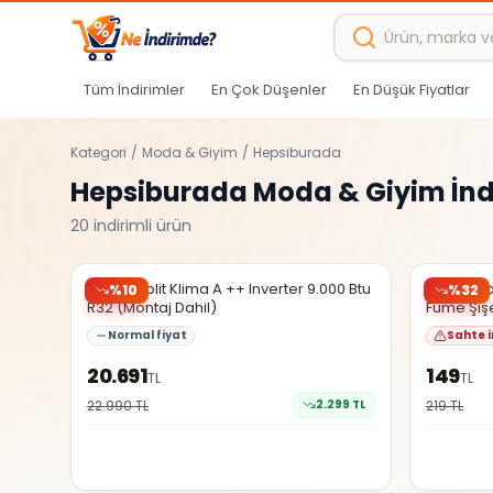
Ana içeriğe atla
Tüm İndirimler
En Çok Düşenler
En Düşük Fiyatlar
Kategori
/
Moda & Giyim
/
Hepsiburada
Hepsiburada
Moda & Giyim
İnd
20
indirimli ürün
Hepsiburada
Hepsibura
Simfer Split Klima A ++ Inverter 9.000 Btu
Royal Gro
%
10
%
32
R32 (Montaj Dahil)
Füme Şişe
Seyahat K
Normal fiyat
Sahte i
20.691
149
TL
TL
22.990
TL
2.299
TL
219
TL
Hepsiburada
Hepsibura