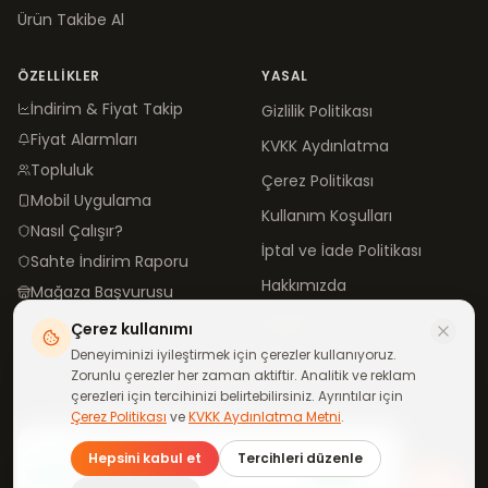
Ürün Takibe Al
ÖZELLIKLER
YASAL
İndirim & Fiyat Takip
Gizlilik Politikası
Fiyat Alarmları
KVKK Aydınlatma
Topluluk
Çerez Politikası
Mobil Uygulama
Kullanım Koşulları
Nasıl Çalışır?
İptal ve İade Politikası
Sahte İndirim Raporu
Hakkımızda
Mağaza Başvurusu
İletişim
Çerez kullanımı
Blog
Deneyiminizi iyileştirmek için çerezler kullanıyoruz.
Zorunlu çerezler her zaman aktiftir. Analitik ve reklam
çerezleri için tercihinizi belirtebilirsiniz. Ayrıntılar için
Çerez Politikası
ve
KVKK Aydınlatma Metni
.
©
2026
neindirimde.com
·
Türkiye'de
ile yapıldı
Günün fırsatları
Hepsini kabul et
Tercihleri düzenle
telefonuna gelsin
Katıl
WhatsApp kanalımıza ücretsiz