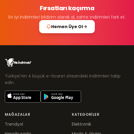
Fırsatları kaçırma
En iyi indirimleri bildirim olarak al, sahte indirimleri fark et.
Hemen Üye Ol
Türkiye'nin 4 büyük e-ticaret sitesindeki indirimleri takip
edin.
MAĞAZALAR
KATEGORILER
Trendyol
Elektronik
Hepsiburada
Moda & Giyim