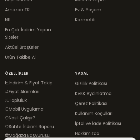
Amazon TR
Ev & Yaşam
N11
Kozmetik
En Çok İndirim Yapan
Siteler
Aktüel Broşürler
Ürün Takibe Al
ÖZELLIKLER
YASAL
İndirim & Fiyat Takip
Gizlilik Politikası
Fiyat Alarmları
KVKK Aydınlatma
Topluluk
Çerez Politikası
Mobil Uygulama
Kullanım Koşulları
Nasıl Çalışır?
İptal ve İade Politikası
Sahte İndirim Raporu
Hakkımızda
Mağaza Başvurusu