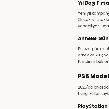
Yıl Başı Fır
Yeni yıl kampan
Önceki yıl stokl
yapabiliyor. Oca
Anneler Gün
Bu özel günler et
erkek ve kız çoc
15 indirim bekl
PS5 Modell
2026'da piyasada 
hangi kullanıcıy
PlayStation