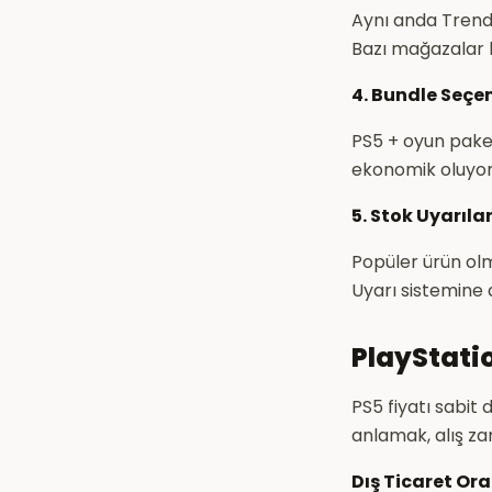
Aynı anda Trendy
Bazı mağazalar 
4. Bundle Seçe
PS5 + oyun pake
ekonomik oluyor.
5. Stok Uyarıla
Popüler ürün olma
Uyarı sistemine 
PlayStatio
PS5 fiyatı sabit 
anlamak, alış zam
Dış Ticaret Ora