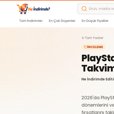
Ana içeriğe atla
Tüm İndirimler
En Çok Düşenler
En Düşük Fiyatlar
Tüm Yazılar
İNCELEME
PlaySta
Takvimi
Ne İndirimde Edit
2026'da PlaySt
dönemlerini ve
fırsatlarını taki