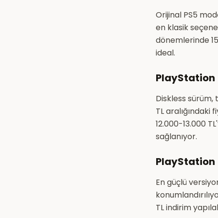
Orijinal PS5 model
en klasik seçene
dönemlerinde 15.
ideal.
PlayStation 
Diskless sürüm, 
TL aralığındaki f
12.000-13.000 TL
sağlanıyor.
PlayStation 
En güçlü versiyo
konumlandırılıyo
TL indirim yapıla