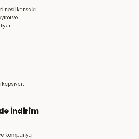
i nesil konsola
eyimi ve
iyor.
 kapsıyor.
de İndirim
e ve kampanya