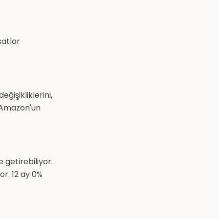
satlar
eğişikliklerini,
e Amazon'un
 getirebiliyor.
or. 12 ay 0%