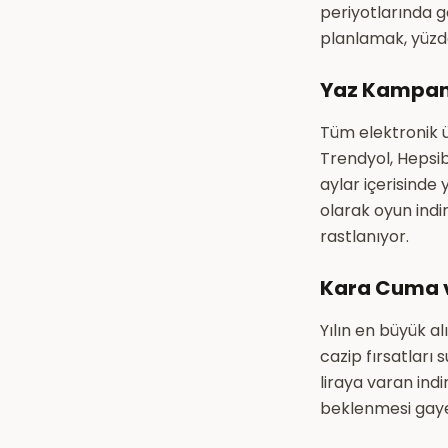
periyotlarında g
planlamak, yüzde
Yaz Kampan
Tüm elektronik ü
Trendyol, Hepsib
aylar içerisinde
olarak oyun indir
rastlanıyor.
Kara Cuma v
Yılın en büyük al
cazip fırsatlar
liraya varan ind
beklenmesi gayet