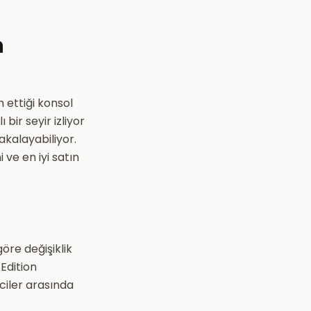
m
 ettiği konsol
ir seyir izliyor
yakalayabiliyor.
ve en iyi satın
öre değişiklik
Edition
ciler arasında