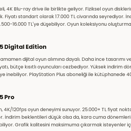
i, 4K Blu-ray drive ile birlikte geliyor. Fiziksel oyun diskler
k. Fiyatı standart olarak 17.000 TL civarında seyrediyor. İn
500-16.000 TL'ye düşebiliyor. Oyun koleksiyonu oluşturmak
5 Digital Edition
tamamen dijital oyun alımına dayalı. Daha ince tasarımı v
iyatı, bütçe kısıtlı oyuncuları cezbediyor. Yüksek indirim 
'ye inebiliyor. PlayStation Plus aboneliği ile kütüphanede 4
5 Pro
n, 4K/120fps oyun deneyimi sunuyor. 25.000+ TL fiyat nokt
r. İndirim beklentileri düşük olsa da, kara cuma dönemler
biliyor. Grafik kalitesini maksimuma çıkarmak isteyenler içi