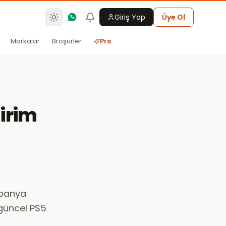
Giriş Yap
Üye Ol
Markalar
Broşürler
Pro
dirim
mpanya
 güncel PS5