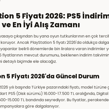
ion 5 Fiyatı 2026: PS5 İndiri
ve En İyi Alış Zamanı
iyasaya çıkışından bu yana oyun tutkunlarının en çok tercih
ruyor. Ancak PlayStation 5 fiyatı 2026'da oldukça dalgalı b
iş yapanlar belirli dönemlerde bin liralara varan indirimler 
 fiyatlarının mevcut durumunu, beklenen indirim takvimini 
ni detaylı biçimde ele alacağız.
on 5 Fiyatı 2026'da Güncel Durum
2026 yılı başında Türkiye pazarındaki fiyatı, model türüne g
dart PS5 (Disk sürümü) 16.000-17.500 TL aralığında, Digital 
3.500-15.000 TL bandında seyrediyor. Bu fiyatlar, perakende
mpanyalara göre dalgalanıyor.