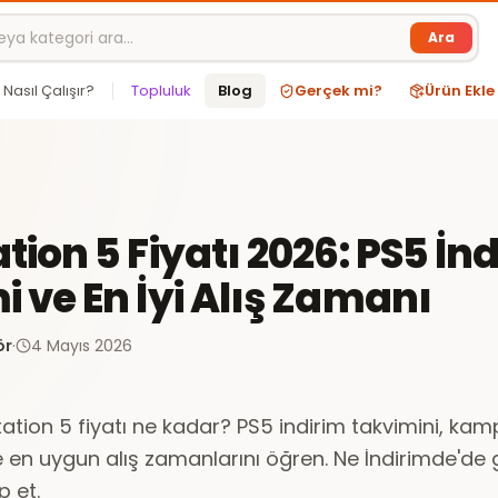
Ara
Nasıl Çalışır?
Topluluk
Blog
Gerçek mi?
Ürün Ekle
tion 5 Fiyatı 2026: PS5 İn
 ve En İyi Alış Zamanı
ör
·
4 Mayıs 2026
ation 5 fiyatı ne kadar? PS5 indirim takvimini, ka
 en uygun alış zamanlarını öğren. Ne İndirimde'de
p et.