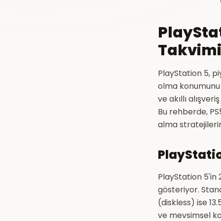
PlayStat
Takvimi 
PlayStation 5, p
olma konumunu ko
ve akıllı alışver
Bu rehberde, PS5
alma stratejileri
PlayStati
PlayStation 5'in 
gösteriyor. Stan
(diskless) ise 1
ve mevsimsel ka