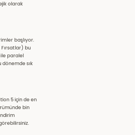
ejik olarak
imler başlıyor.
Fırsatlar) bu
ile paralel
 bu dönemde sık
tion 5 için de en
sürümünde bin
indirim
rebilirsiniz.