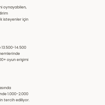
ini oynayabilen,
dirim
 isteyenler için
e 13.500-14.500
dönemlerinde
00+ oyun erişimi
asında
inde 1.000-2.000
n tercih ediliyor.