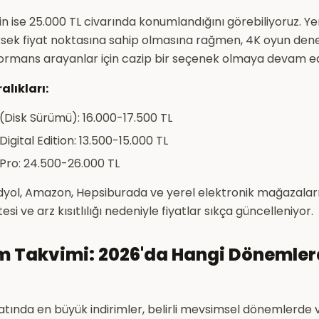
n ise 25.000 TL civarında konumlandığını görebiliyoruz. Yen
ksek fiyat noktasına sahip olmasına rağmen, 4K oyun den
rformans arayanlar için cazip bir seçenek olmaya devam ed
alıkları:
 (Disk Sürümü): 16.000-17.500 TL
Digital Edition: 13.500-15.000 TL
 Pro: 24.500-26.000 TL
ndyol, Amazon, Hepsiburada ve yerel elektronik mağazaları
si ve arz kısıtlılığı nedeniyle fiyatlar sıkça güncelleniyor.
im Takvimi: 2026'da Hangi Dönemler
yatında en büyük indirimler, belirli mevsimsel dönemlerd