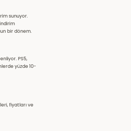
rim sunuyor.
indirim
ygun bir dönem.
enliyor. PS5,
mlerde yüzde 10-
ri, fiyatları ve