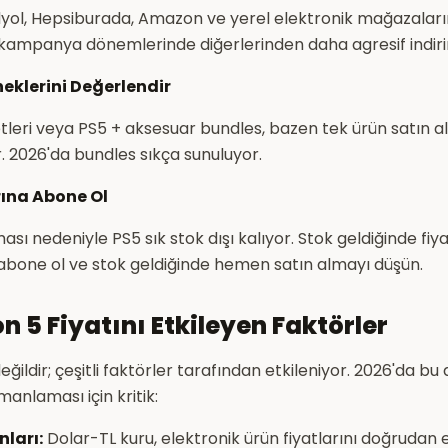
ol, Hepsiburada, Amazon ve yerel elektronik mağazalarını
kampanya dönemlerinde diğerlerinden daha agresif indiri
neklerini Değerlendir
tleri veya PS5 + aksesuar bundles, bazen tek ürün satın
 2026'da bundles sıkça sunuluyor.
rına Abone Ol
sı nedeniyle PS5 sık stok dışı kalıyor. Stok geldiğinde fiya
abone ol ve stok geldiğinde hemen satın almayı düşün.
n 5 Fiyatını Etkileyen Faktörler
değildir; çeşitli faktörler tarafından etkileniyor. 2026'da bu
anlaması için kritik:
nları:
Dolar-TL kuru, elektronik ürün fiyatlarını doğrudan et