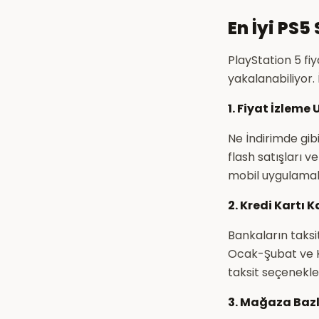
En İyi PS5
PlayStation 5 fiya
yakalanabiliyor. İ
1. Fiyat İzleme
Ne İndirimde gibi 
flash satışları 
mobil uygulamala
2. Kredi Kartı 
Bankaların taksi
Ocak-Şubat ve Ka
taksit seçenekle
3. Mağaza Bazl