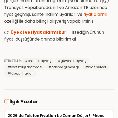
gerçek indirim oranını öğrenin. [Ne İndirimde'de](/)
Trendyol, Hepsiburada, n11 ve Amazon TR üzerinde
fiyat geçmişi, sahte indirim uyarıları ve
fiyat alarmı
özelliği ile daha bilinçli alışveriş yapabilirsiniz.
👉
Üye ol ve fiyat alarmı kur
— istediğin ürünün
fiyatı düştüğünde anında bildirim al.
ETIKETLER:
#
online alışveriş
#
güvenli alışveriş
#
fiyat karşılaştırması
#
ödeme güvenliği
#
iade süreci
#
tüketici hakları
İlgili Yazılar
2026'da Telefon Fiyatları Ne Zaman Düşer? iPhone