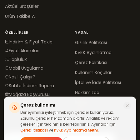
Aktüel Broşürler
Ürün Takibe Al
ÖZELLIKLER
YASAL
İndirim & Fiyat Takip
Gizlilik Politikası
Fiyat Alarmları
KVKK Aydınlatma
Topluluk
Çerez Politikası
Mobil Uygulama
Kullanım Koşulları
Nasıl Çalışır?
İptal ve İade Politikası
Sahte İndirim Raporu
Hakkımızda
Mağaza Başvurusu
İletişim
Çerez kullanımı
Blog
Deneyiminizi iyileştirmek için çerezler kullanıyoruz.
Zorunlu çerezler her zaman aktiftir. Analitik ve reklam
çerezleri için tercihinizi belirtebilirsiniz. Ayrıntılar için
Çerez Politikası
ve
KVKK Aydınlatma Metni
.
©
2026
neindirimde.com
·
Türkiye'de
ile yapıldı
Günün fırsatları