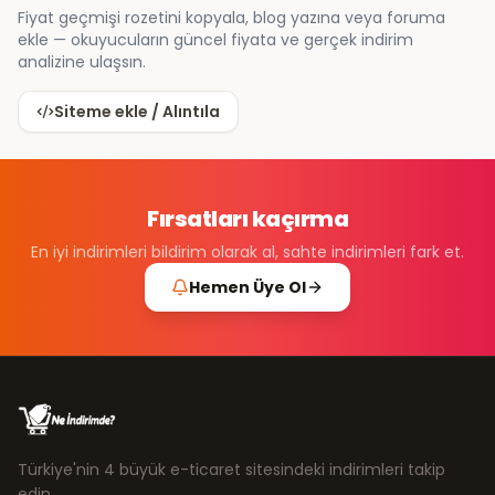
Fiyat geçmişi rozetini kopyala, blog yazına veya foruma
ekle — okuyucuların güncel fiyata ve gerçek indirim
analizine ulaşsın.
Siteme ekle / Alıntıla
Fırsatları kaçırma
En iyi indirimleri bildirim olarak al, sahte indirimleri fark et.
Hemen Üye Ol
Türkiye'nin 4 büyük e-ticaret sitesindeki indirimleri takip
edin.