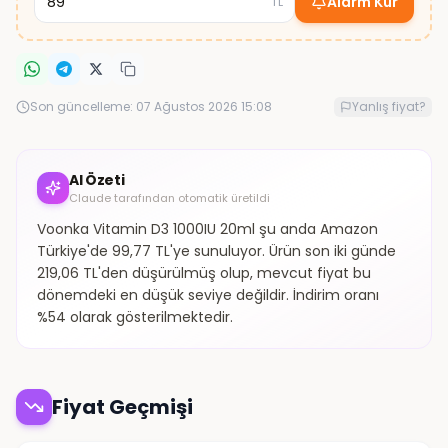
Alarm Kur
TL
Son güncelleme:
07 Ağustos 2026 15:08
Yanlış fiyat?
AI Özeti
Claude tarafından otomatik üretildi
Voonka Vitamin D3 1000IU 20ml şu anda Amazon
Türkiye'de 99,77 TL'ye sunuluyor. Ürün son iki günde
219,06 TL'den düşürülmüş olup, mevcut fiyat bu
dönemdeki en düşük seviye değildir. İndirim oranı
%54 olarak gösterilmektedir.
Fiyat Geçmişi