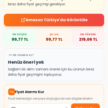
biraz daha fiyat geçmişi gerekiyor.
Amazon Türkiye
'da Görüntüle
EN DÜŞÜK
ŞU AN
EN YÜKSEK
99,77
TL
99,77
TL
219,06
TL
NE ZAMAN AL?
Henüz öneri yok
Sağlam bir alım-zamanı önerisi için bu ürünün biraz
daha fiyat geçmişini topluyoruz.
Fiyat Alarmı Kur
Fiyat belirlediğin seviyeye düştüğünde seni bilgilendirelim.