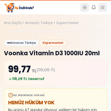
Ana içeriğe atla
Ana Sayfa
Amazon Türkiye
Süpermarket
%
54
Amazon Türkiye
Süpermarket
Voonka Vitamin D3 1000IU 20ml
99,77
219,06
TL
TL
119,29
TL tasarruf
NE İNDIRIMDE HÜKMÜ
HENÜZ HÜKÜM YOK
Bu ürünü 47 gündür izliyoruz; sağlam bir hüküm için