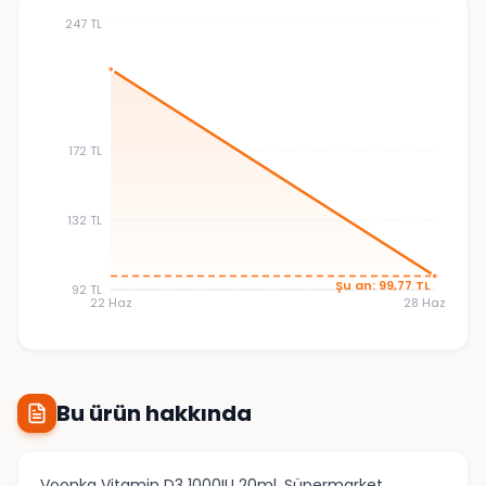
247 TL
172 TL
132 TL
Şu an: 99,77 TL
92 TL
22 Haz
28 Haz
Bu ürün hakkında
Voonka Vitamin D3 1000IU 20ml, Süpermarket