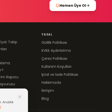
Hemen Üye Ol
YASAL
Fiyat Takip
Gizlilik Politikası
mları
KVKK Aydınlatma
Çerez Politikası
gulama
Kullanım Koşulları
ır?
İptal ve İade Politikası
irim Raporu
Hakkımızda
aşvurusu
İletişim
Blog
. Analitik
K