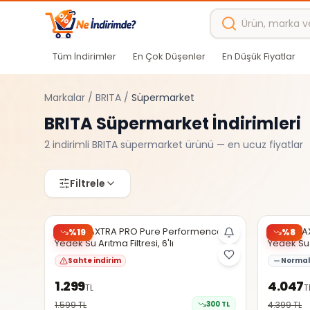
Ana içeriğe atla
Tüm İndirimler
En Çok Düşenler
En Düşük Fiyatlar
Markalar
/
BRITA
/
Süpermarket
BRITA
Süpermarket
İndirimleri
2
indirimli
BRITA
süpermarket
ürünü — en ucuz fiyatlar
Filtrele
N11
N11
EN DÜŞÜK
BRITA MAXTRA PRO Pure Performence
BRITA MA
%
19
%
8
Yedek Su Arıtma Filtresi, 6'lı
Yedek Su A
Şüpheli
Sahte indirim
Normal 
1.299
4.047
TL
T
1.599
TL
300
TL
4.399
TL