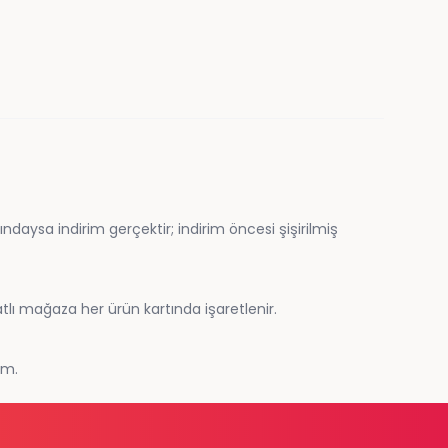
daysa indirim gerçektir; indirim öncesi şişirilmiş
tlı mağaza her ürün kartında işaretlenir.
im.