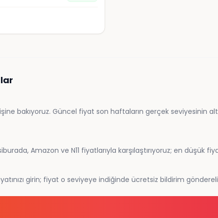
lar
e bakıyoruz. Güncel fiyat son haftaların gerçek seviyesinin altın
urada, Amazon ve N11 fiyatlarıyla karşılaştırıyoruz; en düşük fiya
atınızı girin; fiyat o seviyeye indiğinde ücretsiz bildirim gönderel