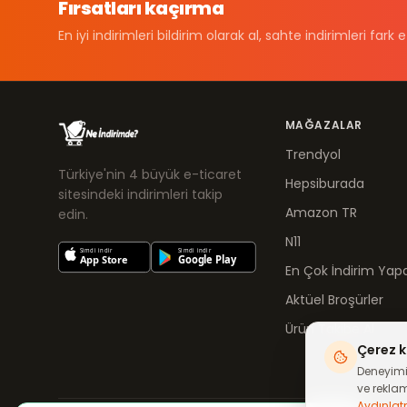
Fırsatları kaçırma
En iyi indirimleri bildirim olarak al, sahte indirimleri fark e
MAĞAZALAR
Trendyol
Türkiye'nin 4 büyük e-ticaret
Hepsiburada
sitesindeki indirimleri takip
Amazon TR
edin.
N11
En Çok İndirim Yapa
Aktüel Broşürler
Ürün Takibe Al
Çerez k
Deneyimin
ve reklam 
Aydınlat