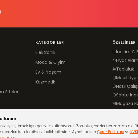
t.
KATEGORILER
ÖZELLIKLER
İndirim & 
Elektronik
Fiyat Alar
Moda & Giyim
Topluluk
Ev & Yaşam
Mobil Uy
Kozmetik
Nasıl Çalış
n Siteler
Sahte İnd
Mağaza B
ullanımı
izi iyileştirmek için çerezler kullanıyoruz. Zorunlu çerezler her zaman aktiftir
çerezleri için tercihinizi belirtebilirsiniz. Ayrıntılar için
Çerez Politikası
ve
KVK
ma Metni
.