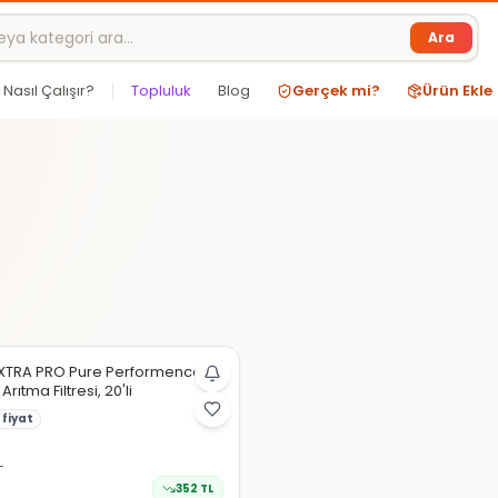
Ara
Nasıl Çalışır?
Topluluk
Blog
Gerçek mi?
Ürün Ekle
XTRA PRO Pure Performence
rıtma Filtresi, 20'li
fiyat
L
352
TL